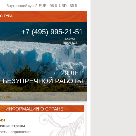
*
Внутренний курс
: EUR - 98.8 USD - 85.5
С ТУРА
+7 (495) 995-21-51
схема
проезда
29 ЛЕТ
БЕЗУПРЕЧНОЙ РАБОТЫ
 туры
ИНФОРМАЦИЯ О СТРАНЕ
ия
сание страны
ости направления