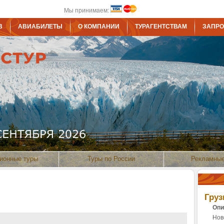
Мы принимаем:
В
АВИАБИЛЕТЫ
О КОМПАНИИ
ТУРАГЕНТСТВАМ
ЗАПРО
ионные туры
Туры по России
Рекламные
Груз
Опи
Нов