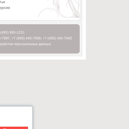
тьи
курсии
 (495) 995-2151
0-7997
,
+7 (495) 440-7998
,
+7 (495) 440-7940
бработки персональных данных