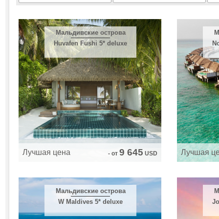
Мальдивские острова
М
Huvafen Fushi 5* deluxe
No
9 645
Лучшая цена
Лучшая ц
- от
USD
Мальдивские острова
М
W Maldives 5* deluxe
Jo