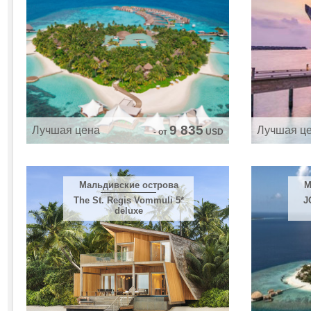
9 835
Лучшая цена
Лучшая ц
- от
USD
Мальдивские острова
М
The St. Regis Vommuli 5*
J
deluxe