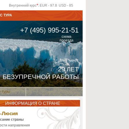
*
Внутренний курс
: EUR - 97.8 USD - 85
С ТУРА
+7 (495) 995-21-51
схема
проезда
29 ЛЕТ
БЕЗУПРЕЧНОЙ РАБОТЫ
 туры
ИНФОРМАЦИЯ О СТРАНЕ
т-Люсия
сание страны
ости направления