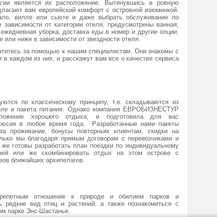
сии является их расположение. Вытянувшись в ровную
длагают вам европейский комфорт с островной изюминкой.
ало, вилле или сьюте и даже выбрать обслуживание по
 зависимости от категории отеля, предусмотрены ванная,
 ежедневная уборка, доставка еды в номер и другие опции.
е или ниже в зависимости от звездности отеля.
ратитесь за помощью к нашим специалистам. Они знакомы с
в каждом из них, и расскажут вам все о качестве сервиса
ются по классическому принципу, т.е. складываются из
теле и пакета питания. Однако компания ЕВРОБИЗНЕСТУР
ложение хорошего отдыха, и подготовила для вас
-Люсия в любое время года. Разработанные нами пакеты
за проживание, бонусы повторным клиентам, скидки на
олько мы благодаря прямым договорам с перевозчиками и
 же готовы разработать план поездки по индивидуальному
ней или же скомбинировать отдых на этом острове с
вов ближайших архипелагов.
трепетным отношение к природе и обилием парков и
ь редкие вид птиц и растений, а также познакомиться с
м парке Энс-Шастанье.