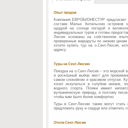
Опыт продаж
Компания ЕВРОБИЗНЕСТУР предлагает от
составе Малых Антильских островов 
щедрой на солнце погодой и великол
индивидуальных туров и готовы предостав
Люсия основаны на собственном опыт
проверенные маршруты по низким ценам
хотите купить тур на о.Сент-Люсия, к
адресу.
Туры на Сент-Люсию
Поездка на о.Сент-Люсия – это морской 
и роскошный выбор мест для проживани
самом спокойном и красивом отпуске. Ку
хочет искупаться в голубом океане, п
водного спорта. Пляжи имеют неповт
вулканическую природу, а поэтому песок
чтобы вам было более комфортно.
Туры в Сент-Люсию также могут стать 
предложить руку и сердце или отметить 
Отели Сент-Люсии