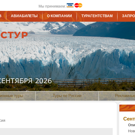
Мы принимаем:
В
АВИАБИЛЕТЫ
О КОМПАНИИ
ТУРАГЕНТСТВАМ
ЗАПРО
ионные туры
Туры по России
Рекламные
Сен
сия
Опи
Нов