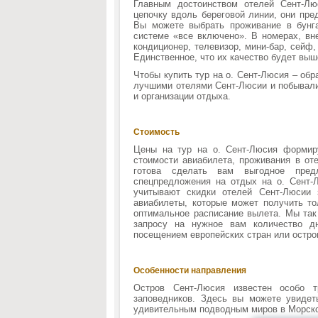
Главным достоинством отелей Сент-Лю
цепочку вдоль береговой линии, они пре
Вы можете выбрать проживание в бунг
системе «все включено». В номерах, вне
кондиционер, телевизор, мини-бар, сейф,
Единственное, что их качество будет выш
Чтобы купить тур на о. Сент-Люсия – об
лучшими отелями Сент-Люсии и побывали 
и организации отдыха.
Стоимость
Цены на тур на о. Сент-Люсия формиру
стоимости авиабилета, проживания в о
готова сделать вам выгодное пред
спецпредложения на отдых на о. Сент
учитывают скидки отелей Сент-Люсии 
авиабилеты, которые может получить т
оптимальное расписание вылета. Мы так
запросу на нужное вам количество д
посещением европейских стран или остро
Особенности направления
Остров Сент-Люсия известен особо 
заповедников. Здесь вы можете увидет
удивительным подводным миров в Морско