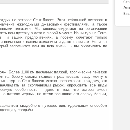
Ста
Экс
Виз
дых на острове Сент-Люсия. Этот небольшой островок в
знаменит ежегодными джазовыми фестивалями, а также
епными пляжами. Мы специализируемся на организации
ить вам путевку в лето в любой момент. Наши туры в Сент-
е и ваших предпочтениях, а посему сочетают только
 и внимание к вашим желаниям и даже капризам. Если вы
оторый запомнится вам на всю жизнь - вы обратились по
вояж. Более 1100 км песчаных пляжей, тропические пейзажи
я на берегу океана позволят реализовать вашу мечту о
пить тур на Сент-Люсию можно посоветовать каждому, кто
онаблюдать за скоплениями рыбок, опробовать все виды
оримую особенность – дело в том, что остров имеет
 на пляжах черных, но отели засыпают его сверху белым,
вариантом свадебного путешествия, идеальным способом
годовщину свадьбы.