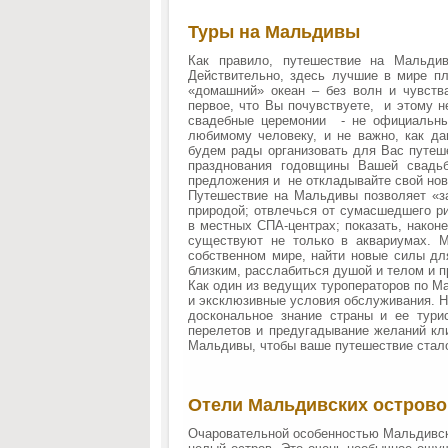
Туры на Мальдивы
Как правило, путешествие на Мальди
Действительно, здесь лучшие в мире пл
«домашний» океан – без волн и чувства
первое, что Вы почувствуете, и этому н
свадебные церемонии - не официальные
любимому человеку, и не важно, как д
будем рады организовать для Вас путеш
празднования годовщины Вашей свадьб
предложения и не откладывайте свой но
Путешествие на Мальдивы позволяет «за
природой; отвлечься от сумасшедшего ри
в местных СПА-центрах; показать, након
существуют не только в аквариумах. 
собственном мире, найти новые силы дл
близким, расслабиться душой и телом и п
Как один из ведущих туроператоров по М
и эксклюзивные условия обслуживания. Н
доскональное знание страны и ее тури
перелетов и предугадывание желаний кли
Мальдивы, чтобы ваше путешествие стал
Отели Мальдивских острово
Очаровательной особенностью Мальдивски