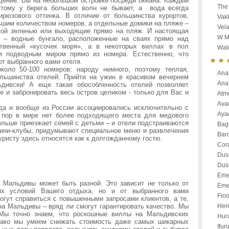
щение: Вы на небольшом островке посреди океана. Каждый
The 
этому у берега больших волн не бывает, а вода всегда
ирюзового оттенка. В отличие от большинства курортов,
Vak
льшим количеством номеров, а отдельные домики на пляже –
Vela
ской зеленью или выходящие прямо на пляж. И настоящая
W M
ах – водные бунгало, расположенные на сваях прямо над
твенный «кусочек моря», а в некоторых виллах в пол
Wald
ся подводным миром прямо из номера. Естественно, что
от выбранного вами отеля.
оло 50-100 номеров; народу немного, поэтому теплая,
Ana
льшинства отелей. Прийти на ужин в красивом вечернем
Anan
ьдивски! А еще такая обособленность отелей позволяет
е и забронировать весь остров целиком - только для Вас и
Atm
Ava
да и вообще из России ассоциировались исключительно с
Aya
 пор в мире нет более подходящего места для медового
ольше приезжает семей с детьми – и отели подстраиваются
Bagl
мини-клубы, придумывают специальное меню и развлечения
Bar
уристу здесь относятся как к долгожданному гостю.
Cor
Dus
Dusi
Eme
а Мальдивы может быть разной. Это зависит не только от
Eme
гих условий Вашего отдыха, но и от выбранного вами
Fino
могут справиться с повышенными запросами клиентов, а те,
на Мальдивы – вряд ли смогут гарантировать качество. Мы
Heri
 Мы точно знаем, что роскошные виллы на Мальдивских
Hur
нако мы умеем снижать стоимость даже самых шикарных
Ifur