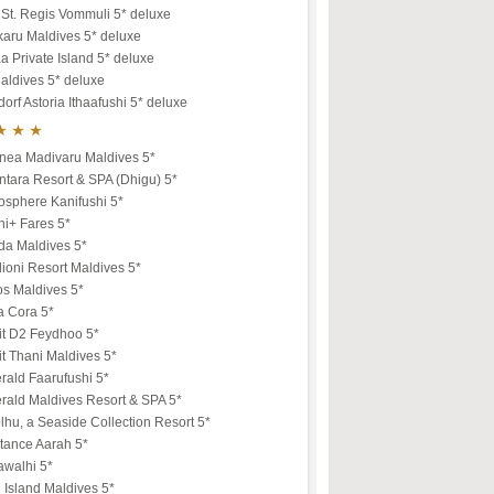
St. Regis Vommuli 5* deluxe
karu Maldives 5* deluxe
a Private Island 5* deluxe
aldives 5* deluxe
orf Astoria Ithaafushi 5* deluxe
nea Madivaru Maldives 5*
tara Resort & SPA (Dhigu) 5*
osphere Kanifushi 5*
ni+ Fares 5*
da Maldives 5*
ioni Resort Maldives 5*
os Maldives 5*
a Cora 5*
it D2 Feydhoo 5*
t Thani Maldives 5*
rald Faarufushi 5*
rald Maldives Resort & SPA 5*
lhu, a Seaside Collection Resort 5*
tance Aarah 5*
awalhi 5*
u Island Maldives 5*