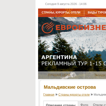
Сегодня 9 августа 2026 - 14:06
СТРАНЫ, КУРОРТЫ, ОТЕЛИ
ВИДЫ ТУРО
ЛУЧШАЯ ЦЕНА
Экскурс
Мальдивские острова
»
»
Главная
Страны курорты отели
Мальдив
Фото
Отели с
Описание страны