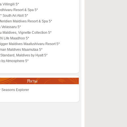
 Villingili 5*
edhivaru Resort & Spa 5*
 South Ari Atoll 5*
eridien Maldives Resort & Spa 5*
 Velassaru 5*
 Maldives, Vignette Collection 5*
N Life Maadhoo 5*
igger Maldives Maafushivaru Resort 5*
lman Maldives Maamutaa 5*
Standard, Maldives by Hyatt 5*
u by Atmosphere 5*
Яхты
r Seasons Explorer