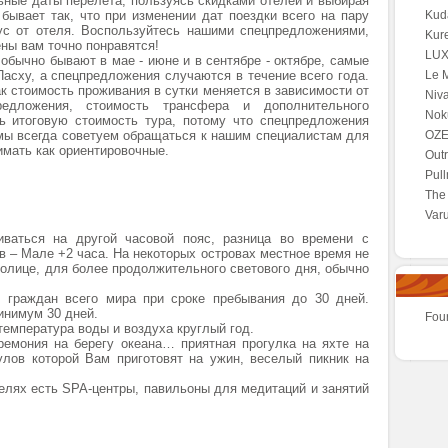
ные даты перелета, пользуясь скидками отелей и выбирая
бывает так, что при изменении дат поездки всего на пару
Kuda
ус от отеля. Воспользуйтесь нашими спецпредложениями,
Kur
ны вам точно понравятся!
LUX*
обычно бывают в мае - июне и в сентябре - октябре, самые
Пасху, а спецпредложения случаются в течение всего года.
Le M
к стоимость проживания в сутки меняется в зависимости от
Niva
редложения, стоимость трансфера и дополнительного
Noku
ь итоговую стоимость тура, потому что спецпредложения
 мы всегда советуем обращаться к нашим специалистам для
OZE
нимать как ориентировочные.
Outr
Pul
The 
Var
ваться на другой часовой пояс, разница во времени с
в – Мале +2 часа. На некоторых островах местное время не
олице, для более продолжительного светового дня, обычно
 граждан всего мира при сроке пребывания до 30 дней.
инимум 30 дней.
Fou
температура воды и воздуха круглый год.
ремония на берегу океана… приятная прогулка на яхте на
улов которой Вам приготовят на ужин, веселый пикник на
елях есть SPA-центры, павильоны для медитаций и занятий