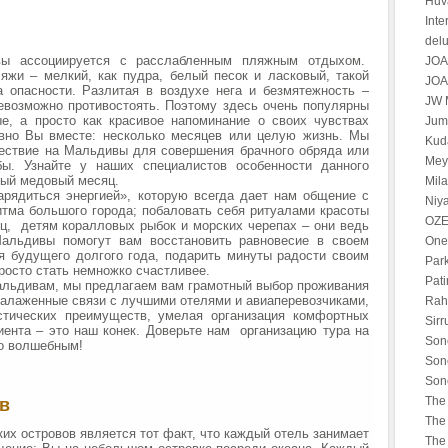
Huv
Int
del
вы ассоциируется с расслабленным пляжным отдыхом.
JOA
яжи – мелкий, как пудра, белый песок и ласковый, такой
JOA
 опасности. Разлитая в воздухе нега и безмятежность –
JW M
евозможно противостоять. Поэтому здесь очень популярны
, а просто как красивое напоминание о своих чувствах
Jume
авно Вы вместе: несколько месяцев или целую жизнь. Мы
Kuda
ествие на Мальдивы для совершения брачного обряда или
Mey
ы. Узнайте у наших специалистов особенности данного
вый медовый месяц.
Mila
рядиться энергией», которую всегда дает нам общение с
Niya
тма большого города; побаловать себя ритуалами красоты
OZE
ец, детям коралловых рыбок и морских черепах – они ведь
Мальдивы помогут вам восстановить равновесие в своем
One
я будущего долгого года, подарить минуты радости своим
Par
росто стать немножко счастливее.
Pati
альдивам, мы предлагаем вам грамотный выбор проживания
алаженные связи с лучшими отелями и авиаперевозчиками,
Rah 
стических преимуществ, умелая организация комфортных
Sirr
ента – это наш конек. Доверьте нам организацию тура на
Son
о волшебным!
Son
Son
The 
в
The 
х островов является тот факт, что каждый отель занимает
The 