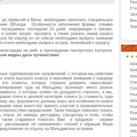
Рас
Ста
Экс
в до прибытия в Мале, необходимо заполнить специальную
Виз
ния QR-кода. Особенности заполнения формы: помимо
Тра
, посещаемых последние 14 дней, информации о багаже,
и копию загран. паспорта, а также указать номер вашего
l you be staying in» из списка необходимо выбрать название
го отеля необходимо выбрать остров, ближайший к курорту.
егистрации на рейс и прохождении паспортного контроля.
ыли видны даты путешествия.
Alil
Amil
ных туроператорских направлений, с которым мы работаем
Anan
то отели высокого класса и максимум внимания к каждому
Che
 это клиенты, которых страшно доверить «массовым»
ронирования тура на Мальдивы возникает много разных
Conr
оменты, о которых клиент не догадается спросить, а мы,
Fou
давая отели в ценовой категории «люкс» (а стоимость тура
del
ка), мы, разумеется, должны знать все особенности своего
ашаем наши агентства принять участие в ознакомительных
Fou
особенностями направления. Такие поездки помогают понять
Fou
ь отели, их номера, рестораны, спа-центры и пляж, чтобы
Hid
ы также стараемся помогать Вам в продажах - своими
и, рассказывая об «изюминках» отелей и обращая Ваше
Hide
предложения по отдыху на Мальдивских островах.
Hilt