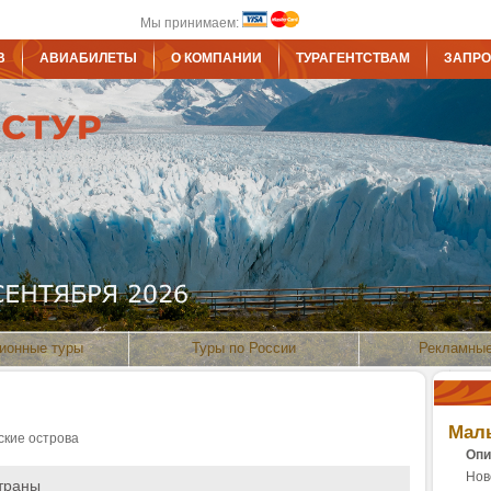
Мы принимаем:
В
АВИАБИЛЕТЫ
О КОМПАНИИ
ТУРАГЕНТСТВАМ
ЗАПРО
ионные туры
Туры по России
Рекламные
Маль
ские острова
Опи
Нов
траны