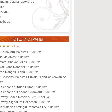
писание авиаперелетов
тьи
курсии
а
нсферы
ОТЕЛИ СТРАНЫ
a Kothaifaru Maldives 5* deluxe
la Maldives 5* deluxe
tara Kihavah Villas 5* deluxe
val Blanc Randheli 5* deluxe
ad Rangali Island 5* deluxe
r Seasons Maldives Private Island at Voavah 5*
uxe
r Seasons at Kuda Huraa 5* deluxe
r Seasons at Landaa Giraavaru 5* deluxe
eaway Beach Resort & SPA 5* deluxe
away, Signature Collection 5* deluxe
on Maldives Amingiri Resort & SPA 5* deluxe