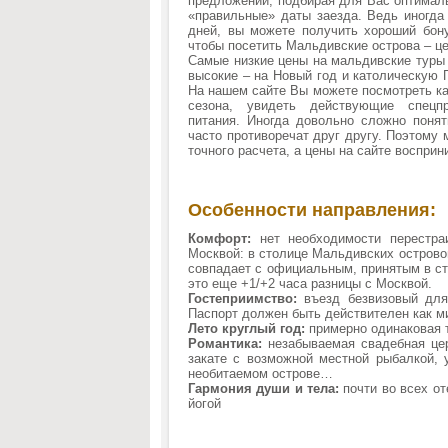
предложений, подбирая для Вас оптималь
«правильные» даты заезда. Ведь иногда 
дней, вы можете получить хороший бон
чтобы посетить Мальдивские острова – це
Самые низкие цены на мальдивские туры 
высокие – на Новый год и католическую 
На нашем сайте Вы можете посмотреть ка
сезона, увидеть действующие спецп
питания. Иногда довольно сложно понят
часто противоречат друг другу. Поэтому
точного расчета, а цены на сайте воспри
Особенности направления:
Комфорт:
нет необходимости перестраи
Москвой: в столице Мальдивских острово
совпадает с официальным, принятым в ст
это еще +1/+2 часа разницы с Москвой.
Гостеприимство:
въезд безвизовый для
Паспорт должен быть действителен как м
Лето круглый год:
примерно одинаковая 
Романтика:
незабываемая свадебная це
закате с возможной местной рыбалкой, 
необитаемом острове…
Гармония души и тела:
почти во всех от
йогой