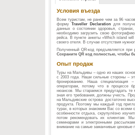
Условия въезда
Всем туристам, не ранее чем за 96 часо
форму
Traveller Declaration
для получе
данных о состоянии здоровья, странах
необходимо загрузить свою фотографию 
рейса. В пункте анкеты «Which island wil
своего отеля. В случае отсутствия нужно
Полученный QR-код предъявляется при р
Сохраните QR код полностью, чтобы б
Опыт продаж
Туры на Мальдивы – одно из наших основ
с 2003 года. Наши сильные стороны – э
бронированию. Наша специализация –
операторам, потому что в процессе б
нюансов. Мы стараемся предугадать те м
зная его требования, должны учесть. Про
на Мальдивские острова достаточно высо
продукта. Поэтому мы каждый год пригл
турах, в которых знакомим Вас со всеми 
особенности отдыха, скрупулёзно изучит
потом рекомендовать их клиентам. М
семинарами и электронными рассылкам
внимание на самые заманчивые ценовые 