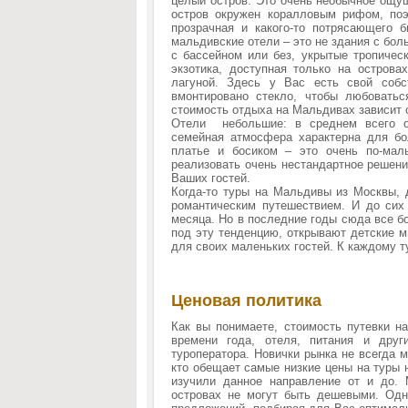
целый остров. Это очень необычное ощу
остров окружен коралловым рифом, по
прозрачная и какого-то потрясающего б
мальдивские отели – это не здания с бо
с бассейном или без, укрытые тропиче
экзотика, доступная только на остров
лагуной. Здесь у Вас есть свой собс
вмонтировано стекло, чтобы любовать
стоимость отдыха на Мальдивах зависит 
Отели небольшие: в среднем всего ок
семейная атмосфера характерна для бо
платье и босиком – это очень по-мал
реализовать очень нестандартное решени
Ваших гостей.
Когда-то туры на Мальдивы из Москвы, 
романтическим путешествием. И до сих
месяца. Но в последние годы сюда все б
под эту тенденцию, открывают детские 
для своих маленьких гостей. К каждому т
Ценовая политика
Как вы понимаете, стоимость путевки н
времени года, отеля, питания и дру
туроператора. Новички рынка не всегда 
кто обещает самые низкие цены на туры 
изучили данное направление от и до.
островах не могут быть дешевыми. Од