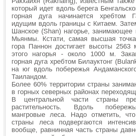
Ракхайхн (Rakhaing), известным также 
который идет вдоль берега Бенгальско
горная дуга начинается хребтом Га
идущим вдоль границы с Китаем. Зате
Шанское (Shan) нагорье, занимающее 
Мьянмы. Кстати, самая высшая точка
гора Паннон достигает высоты 2563 
этого нагорья - около 1000 м. Зака
горная дуга хребтом Билауктонг (Bulan
на юг вдоль побережья Андаманског
Таиландом.
Более 60% территории страны занимаю
в горных северных районах переходящ
В центральной части страны пре
растительность. Вдоль побереж
мангровые леса. Надо отметить, чт
страны леса подвергаются интенси
вообще, равнинная часть страны давн