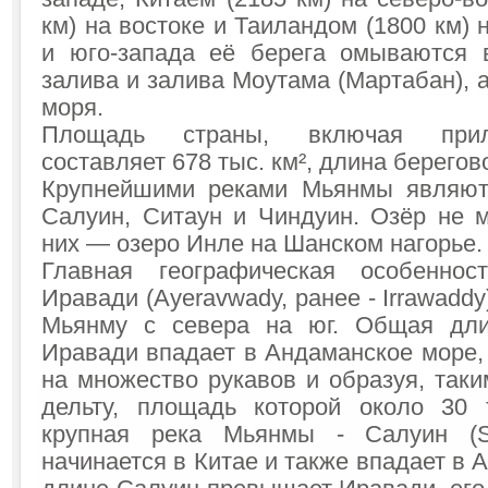
км) на востоке и Таиландом (1800 км) 
и юго-запада её берега омываются 
залива и залива Моутама (Мартабан), 
моря.
Площадь страны, включая прил
составляет 678 тыс. км², длина берегов
Крупнейшими реками Мьянмы являютс
Салуин, Ситаун и Чиндуин. Озёр не м
них — озеро Инле на Шанском нагорье.
Главная географическая особенно
Иравади (Ayeravwady, ранее - Irrawaddy
Мьянму с севера на юг. Общая дли
Иравади впадает в Андаманское море,
на множество рукавов и образуя, так
дельту, площадь которой около 30 
крупная река Мьянмы - Салуин (Sa
начинается в Китае и также впадает в 