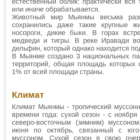
естественный облик: практически вся 
или иначе обрабатывается.
Животный мир Мьянмы весьма разн
сохранились даже такие крупные жи
носороги, дикие быки. В горах встр
медведи и тигры. В реке Иравади в
дельфин, который однако находится по
В Мьянме создано 3 национальных па
территорий, общая площадь которых 
1% от всей площади страны.
Климат
Климат Мьянмы - тропический муссон
времени года: сухой сезон - с ноября
северо-восточным (зимним) муссоно
июня по октябрь, связанный с юго-
муссоном. Сухой сезон в свою очер