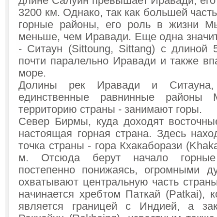
длине Салуин превышает Иравади, его
3200 км. Однако, так как большей част
горные районы, его роль в жизни М
меньше, чем Иравади. Еще одна значи
- Ситаун (Sittoung, Sittang) с длиной
почти паралельно Иравади и также вп
море.
Долины рек Иравади и Ситауна,
единственные равнинные районы 
территорию страны - занимают горы.
Север Бирмы, куда доходят восточные
настоящая горная страна. Здесь нахо
точка страны - гора Кхакаборази (Khak
м. Отсюда берут начало горные
постепенно понижаясь, огромными д
охватывают центральную часть страны
начинается хребтом Паткай (Patkai), 
является границей с Индией, а зак