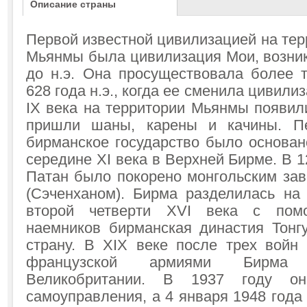
Описание страны
Первой известной цивилизацией на те
Мьянмы была цивилизация Мои, возник
до н.э. Она просуществовала более т
628 года н.э., когда ее сменила цивили
IX века на территории Мьянмы появил
пришли шаны, карены и качины. П
бирманское государство было основан
середине XI века в Верхней Бирме. В 1
Патан было покорено монгольским за
(Сэченханом). Бирма разделилась на 
второй четверти XVI века с помо
наемников бирманская династия Тонг
страну. В XIX веке после трех войн
французской армиями Бирма 
Великобритании. В 1937 году о
самоуправления, а 4 января 1948 год