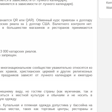
няется в зависимости от лунного календаря).
Kem
а меняется в зависимости от лунного календаря).
.
Wald
ачается QR или QAR). Обменный курс привязан к доллару
рских риала за 1 доллар США. Валютного контроля нет.
, в большинстве магазинов и ресторанов принимаются
3 000 катарских риалов.
в запрещен.
о многонациональном сообществе уважительно относятся ко
их храмов, христианских церквей и других религиозных
 праздников зависят от лунного календаря и ежегодно
внешнему виду, но гостям страны (как мужчинам, так и
ситься к местной культуре и обычаям и не носить в
ую одежду.
ю. Купальная и пляжная одежда допустима у бассейна на
ных местах, таких как торговые центры, рестораны и