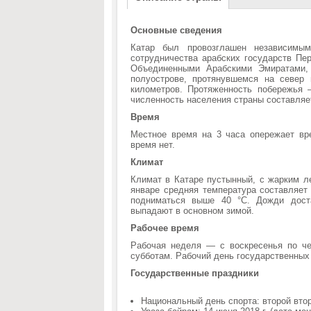
Основные сведения
Катар был провозглашен независимы
сотрудничества арабских государств Пе
Объединенными Арабскими Эмиратами,
полуострове, протянувшемся на север 
километров. Протяженность побережья 
численность населения страны составляе
Время
Местное время на 3 часа опережает вр
время нет.
Климат
Климат в Катаре пустынный, с жарким ле
январе средняя температура составляет
подниматься выше 40 °C. Дожди доста
выпадают в основном зимой.
Рабочее время
Рабочая неделя — с воскресенья по че
субботам. Рабочий день государственных 
Государственные праздники
Национальный день спорта: второй вто