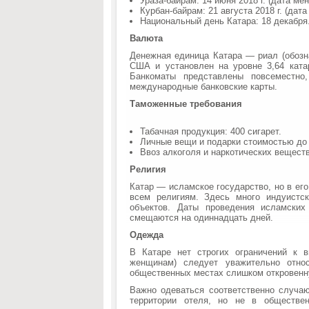
Ураза-байрам: 14 июня 2018 г. (дата ме
Курбан-байрам: 21 августа 2018 г. (дат
Национальный день Катара: 18 декабря
Валюта
Денежная единица Катара — риал (обозн
США и установлен на уровне 3,64 ката
Банкоматы представлены повсеместно
международные банковские карты.
Таможенные требования​
Табачная продукция: 400 сигарет.
Личные вещи и подарки стоимостью до 
Ввоз алкоголя и наркотических вещест
Религия
Катар — исламское государство, но в ег
всем религиям. Здесь много индуистск
объектов. Даты проведения исламских
смещаются на одиннадцать дней.
Одежда
В Катаре нет строгих ограничений к 
женщинам) следует уважительно отно
общественных местах слишком откровенн
Важно одеваться соответственно случа
территории отеля, но не в обществен