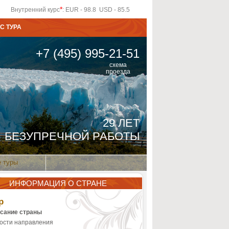
*
Внутренний курс
: EUR - 98.8 USD - 85.5
С ТУРА
+7 (495) 995-21-51
схема
проезда
29 ЛЕТ
БЕЗУПРЕЧНОЙ РАБОТЫ
 туры
ИНФОРМАЦИЯ О СТРАНЕ
р
сание страны
ости направления