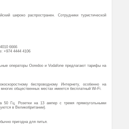
ский широко распространен. Сотрудники туристической
4010 6666
е: +974 4444 4106
ные операторы Ooredoo и Vodafone предлагают тарифы на
коскоростному беспроводному Интернету, особенно на
о многих общественных местах имеется бесплатный Wi-Fi.
ота 50 Гц. Розетки на 13 ампер с тремя прямоугольными
зуются в Великобритании).
обычно пригодна для питья.