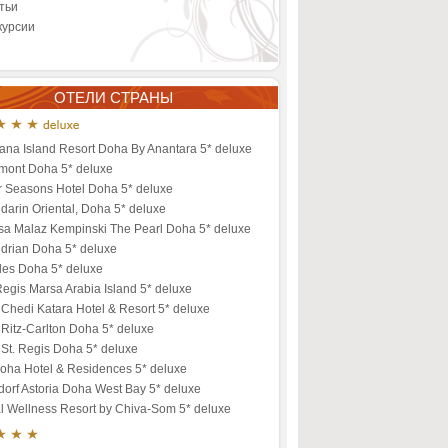
тьи
курсии
ОТЕЛИ СТРАНЫ
ana Island Resort Doha By Anantara 5* deluxe
rmont Doha 5* deluxe
r Seasons Hotel Doha 5* deluxe
arin Oriental, Doha 5* deluxe
sa Malaz Kempinski The Pearl Doha 5* deluxe
drian Doha 5* deluxe
les Doha 5* deluxe
Regis Marsa Arabia Island 5* deluxe
Chedi Katara Hotel & Resort 5* deluxe
Ritz-Carlton Doha 5* deluxe
St. Regis Doha 5* deluxe
oha Hotel & Residences 5* deluxe
orf Astoria Doha West Bay 5* deluxe
al Wellness Resort by Chiva-Som 5* deluxe