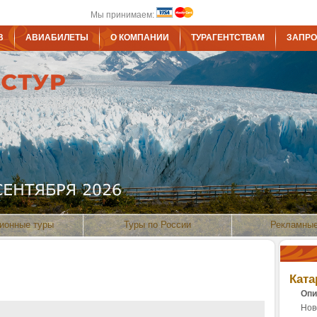
Мы принимаем:
В
АВИАБИЛЕТЫ
О КОМПАНИИ
ТУРАГЕНТСТВАМ
ЗАПРО
ионные туры
Туры по России
Рекламные
Ката
Опи
Нов