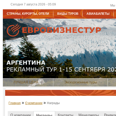
Сегодня 7 августа 2026 - 05:09
Мы 
СТРАНЫ, КУРОРТЫ, ОТЕЛИ
ВИДЫ ТУРОВ
АВИАБИЛЕТЫ
ЛУЧШАЯ ЦЕНА
Экскурсионные туры
»
»
Главная
О компании
Награды
О компании
Контакты
Менеджеры
Реквиз
Награды