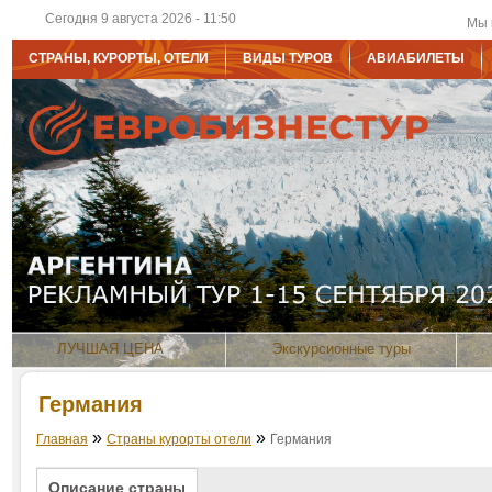
Сегодня 9 августа 2026 - 11:50
Мы 
СТРАНЫ, КУРОРТЫ, ОТЕЛИ
ВИДЫ ТУРОВ
АВИАБИЛЕТЫ
ЛУЧШАЯ ЦЕНА
Экскурсионные туры
Германия
»
»
Главная
Страны курорты отели
Германия
Описание страны