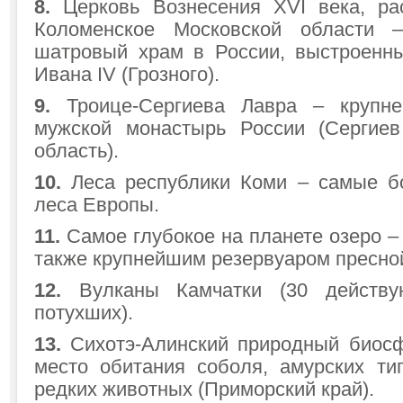
8.
Церковь Вознесения XVI века, ра
Коломенское Московской области 
шатровый храм в России, выстроенн
Ивана IV (Грозного).
9.
Троице-Сергиева Лавра – крупне
мужской монастырь России (Сергиев
область).
10.
Леса республики Коми – самые б
леса Европы.
11.
Самое глубокое на планете озеро –
также крупнейшим резервуаром пресно
12.
Вулканы Камчатки (30 действ
потухших).
1
3.
Сихотэ-Алинский природный биосф
место обитания соболя, амурских тиг
редких животных (Приморский край).