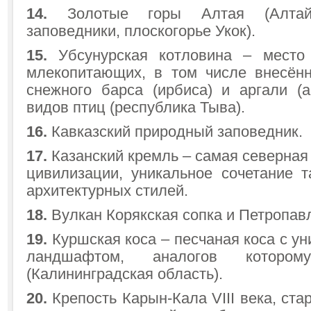
14.
Золотые горы Алтая (Алтайс
заповедники, плоскогорье Укок).
15.
Убсунурская котловина – место
млекопитающих, в том числе внесён
снежного барса (ирбиса) и аргали (а
видов птиц (республика Тыва).
16.
Кавказский природный заповедник.
17.
Казанский кремль – самая северная
цивилизации, уникальное сочетание т
архитектурных стилей.
18.
Вулкан Корякская сопка и Петропав
19.
Куршская коса – песчаная коса с 
ландшафтом, аналогов котор
(Калининградская область).
20.
Крепость Карын-Кала VIII века, ста