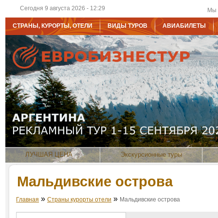
Сегодня 9 августа 2026 - 12:29
Мы 
СТРАНЫ, КУРОРТЫ, ОТЕЛИ
ВИДЫ ТУРОВ
АВИАБИЛЕТЫ
ЛУЧШАЯ ЦЕНА
Экскурсионные туры
Мальдивские острова
»
»
Главная
Страны курорты отели
Мальдивские острова