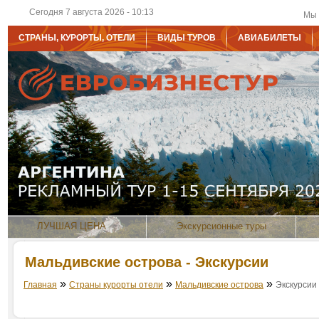
Сегодня 7 августа 2026 - 10:13
Мы 
СТРАНЫ, КУРОРТЫ, ОТЕЛИ
ВИДЫ ТУРОВ
АВИАБИЛЕТЫ
ЛУЧШАЯ ЦЕНА
Экскурсионные туры
Мальдивские острова - Экскурсии
»
»
»
Главная
Страны курорты отели
Мальдивские острова
Экскурсии