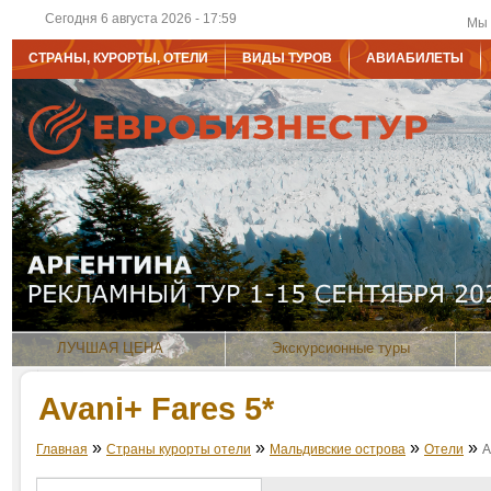
Сегодня 6 августа 2026 - 17:59
Мы 
СТРАНЫ, КУРОРТЫ, ОТЕЛИ
ВИДЫ ТУРОВ
АВИАБИЛЕТЫ
ЛУЧШАЯ ЦЕНА
Экскурсионные туры
Avani+ Fares 5*
»
»
»
»
Главная
Страны курорты отели
Мальдивские острова
Отели
A