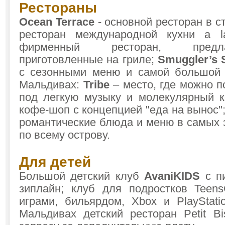
Рестораны
Ocean Terrace
- основной ресторан в ст
ресторан международной кухни a l
фирменный ресторан, пред
приготовленные на гриле;
Smuggler’s
с сезонными меню и самой большой 
Мальдивах:
Tribe
– место, где можно 
под легкую музыку и молекулярный к
кофе-шоп с концепцией "еда на вынос
романтические блюда и меню в самых 
по всему острову.
Для детей
Большой детский клуб
AvaniKIDS
с п
зиплайн; клуб для подростков Teen
играми, бильярдом, Xbox и PlayStati
Мальдивах детский ресторан Petit Bi