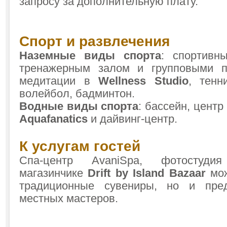
запросу за дополнительную плату.
Спорт и развлечения
Наземные виды спорта
: спортив
тренажерным залом и групповыми п
медитации в
Wellness
Studio
, тенн
волейбол, бадминтон.
Водные виды спорта
: бассейн, цент
Aquafanatics
и дайвинг-центр.
К услугам гостей
Спа-центр AvaniSpa, фотостуд
магазинчике
Drift by Island Bazaar
мо
традиционные сувениры, но и пре
местных мастеров.