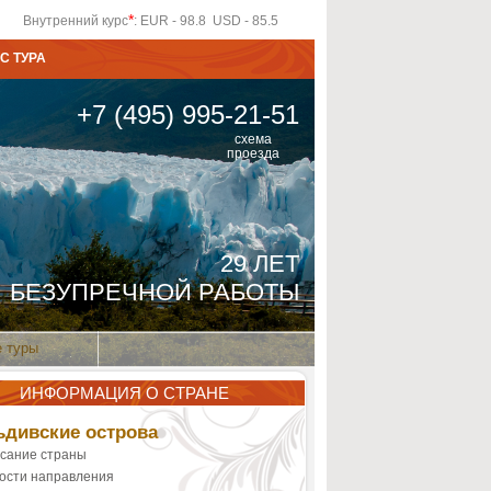
*
Внутренний курс
: EUR - 98.8 USD - 85.5
С ТУРА
+7 (495) 995-21-51
схема
проезда
29 ЛЕТ
БЕЗУПРЕЧНОЙ РАБОТЫ
 туры
ИНФОРМАЦИЯ О СТРАНЕ
дивские острова
сание страны
ости направления