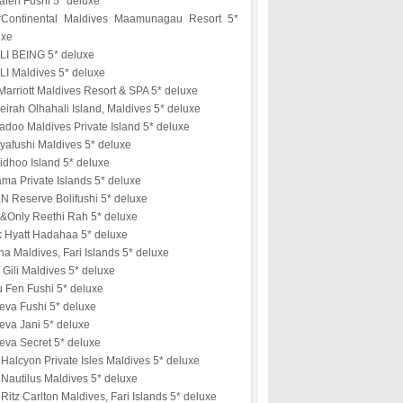
afen Fushi 5* deluxe
erContinental Maldives Maamunagau Resort 5*
uxe
LI BEING 5* deluxe
LI Maldives 5* deluxe
arriott Maldives Resort & SPA 5* deluxe
irah Olhahali Island, Maldives 5* deluxe
doo Maldives Private Island 5* deluxe
yafushi Maldives 5* deluxe
idhoo Island 5* deluxe
ma Private Islands 5* deluxe
N Reserve Bolifushi 5* deluxe
&Only Reethi Rah 5* deluxe
k Hyatt Hadahaa 5* deluxe
na Maldives, Fari Islands 5* deluxe
Gili Maldives 5* deluxe
u Fen Fushi 5* deluxe
eva Fushi 5* deluxe
eva Jani 5* deluxe
eva Secret 5* deluxe
Halcyon Private Isles Maldives 5* deluxe
Nautilus Maldives 5* deluxe
Ritz Carlton Maldives, Fari Islands 5* deluxe