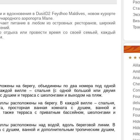
Рас
Ста
 и вдохновения в DusitD2 Feydhoo Maldives, новом курорте
Экс
дународного аэропорта Мале.
Виз
чает питание в любом из островных ресторанов, широкий
Тра
ений.
о отдыха или провести время со своей семьей, каждый
м.
Alil
Amil
Anan
Che
ложены на берегу, объединены по два номера под одной
каждой вилле – спальня (с одной большой или двумя
Conr
 с душем и терраса с шезлонгами и выходом на пляж.
Fou
иллы расположены на берегу. В каждой вилле – спальня,
del
та, просторная ванная комната с душем, ванной и
Fou
 также терраса с приватным бассейном, шезлонгами и
Fou
Hid
виллы расположены над водой, вдоль береговой линии. В
Hide
а с душем, ванной и дополнительным тропическим душем,
Hilt