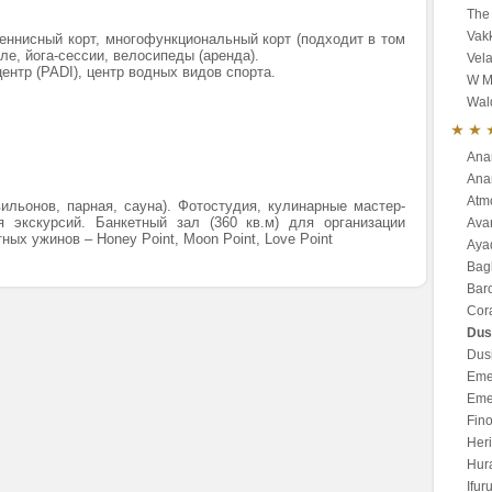
The 
Vak
еннисный корт, многофункциональный корт (подходит в том
ле, йога-сессии, велосипеды (аренда).
Vela
ентр (PADI), центр водных видов спорта.
W M
Wald
Ana
Anan
Atm
льонов, парная, сауна). Фотостудия, кулинарные мастер-
я экскурсий. Банкетный зал (360 кв.м) для организации
Ava
ых ужинов – Honey Point, Moon Point, Love Point
Aya
Bagl
Bar
Cor
Dus
Dusi
Eme
Eme
Fino
Heri
Hur
Ifur