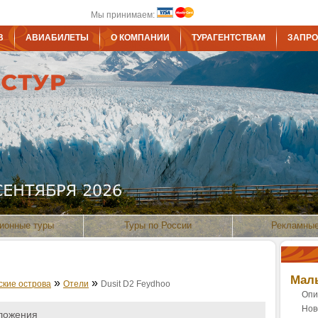
Мы принимаем:
В
АВИАБИЛЕТЫ
О КОМПАНИИ
ТУРАГЕНТСТВАМ
ЗАПРО
ионные туры
Туры по России
Рекламные
Маль
»
»
ские острова
Отели
Dusit D2 Feydhoo
Опи
Нов
ложения