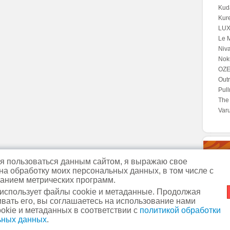
Kuda
Kur
LUX*
Le M
Niva
Noku
OZE
Outr
Pul
The 
Var
 пользоваться данным сайтом, я выражаю свое
Fou
 на обработку моих персональных данных, в том числе с
анием метрических программ.
 использует файлы cookie и метаданные. Продолжая
вать его, вы соглашаетесь на использование нами
м. Славянский бульвар
+7
okie и метаданных в соответствии с
политикой обработки
 фрагментов ссылка обязательна.
м. Кунцевская
+7 (495) 44
ьных данных
.
Политика в отношении о