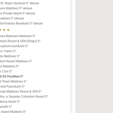
St. Regis Vommuli 5* deluxe
karu Maldives 5* deluxe
a Private Island 5* deluxe
aldives 5* deluxe
orf Astoria Ithaafushi 5* deluxe
nea Madivaru Maldives 5*
tara Resort & SPA (Dhigu) 5*
osphere Kanifushi 5*
ni+ Fares 5*
da Maldives 5*
ioni Resort Maldives 5*
os Maldives 5*
a Cora 5*
it D2 Feydhoo 5*
t Thani Maldives 5*
rald Faarufushi 5*
rald Maldives Resort & SPA 5*
lhu, a Seaside Collection Resort 5*
tance Aarah 5*
awalhi 5*
u Island Maldives 5*