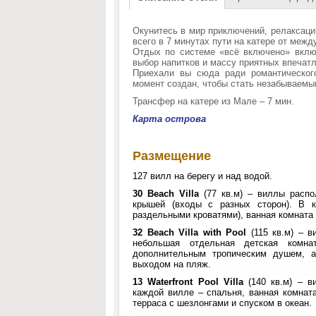
Окунитесь в мир приключений, релаксации
всего в 7 минутах пути на катере от меж
Отдых по системе «всё включено» вклю
выбор напитков и массу приятных впечатл
Приехали вы сюда ради романтическог
момент создан, чтобы стать незабываемы
Трансфер на катере из Мале – 7 мин.
Карта острова
Размещение
127 вилл на берегу и над водой.
30
Beach Villa
(77 кв.м) – виллы распо
крышей (входы с разных сторон). В 
раздельными кроватями), ванная комната
32
Beach Villa with Pool
(115 кв.м) – в
небольшая отдельная детская комна
дополнительным тропическим душем, а
выходом на пляж.
13
Waterfront Pool Villa
(140 кв.м) – 
каждой вилле – спальня, ванная комнат
терраса с шезлонгами и спуском в океан.