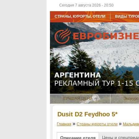
Сегодня 7 августа 2026 - 20:50
СТРАНЫ, КУРОРТЫ, ОТЕЛИ
ВИДЫ ТУРО
ЛУЧШАЯ ЦЕНА
Экскурс
Dusit D2 Feydhoo 5*
»
»
Главная
Страны курорты отели
Мальдив
Цены и спецпред
Описание отеля