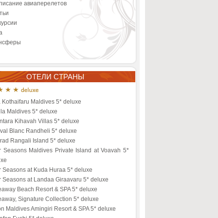
писание авиаперелетов
тьи
курсии
а
нсферы
ОТЕЛИ СТРАНЫ
a Kothaifaru Maldives 5* deluxe
la Maldives 5* deluxe
tara Kihavah Villas 5* deluxe
val Blanc Randheli 5* deluxe
ad Rangali Island 5* deluxe
r Seasons Maldives Private Island at Voavah 5*
uxe
r Seasons at Kuda Huraa 5* deluxe
r Seasons at Landaa Giraavaru 5* deluxe
eaway Beach Resort & SPA 5* deluxe
away, Signature Collection 5* deluxe
on Maldives Amingiri Resort & SPA 5* deluxe