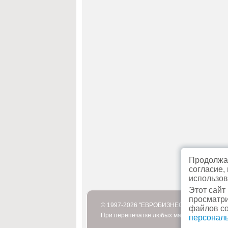
Продолжая
согласие,
использов
Этот сайт
просматри
© 1997-2026 "ЕВРОБИЗНЕСТУР"
файлов co
При перепечатке любых материалов или их
персонал