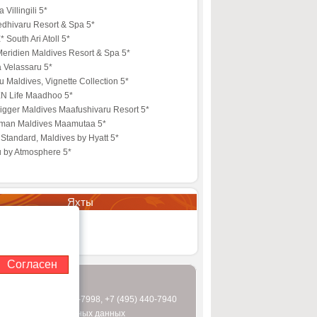
 Villingili 5*
edhivaru Resort & Spa 5*
 South Ari Atoll 5*
eridien Maldives Resort & Spa 5*
 Velassaru 5*
 Maldives, Vignette Collection 5*
N Life Maadhoo 5*
igger Maldives Maafushivaru Resort 5*
lman Maldives Maamutaa 5*
Standard, Maldives by Hyatt 5*
u by Atmosphere 5*
Яхты
r Seasons Explorer
Согласен
 (495) 995-2151
0-7997
,
+7 (495) 440-7998
,
+7 (495) 440-7940
бработки персональных данных