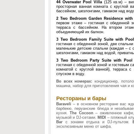
44
Overwater Pool Villa
(125 кв.м) – ви
просторная ванная комната с круглой 
бассейном, шезлонгами, гамаком над водо
2 Two Bedroom Garden Residence with
первом этаже – гостиная с обеденной з
терраса с бассейном. На втором этаж
объединяющий их балкон.
3 Two Bedroom Family Suite with Poo
гостиная с обеденной зоной, две спальни
маленькие детские спальни (каждая – с 
шезлонгами, гамаком над водой, приватны
3 Two Bedroom Party Suite with Pool
гостиная с обеденной зоной и гостевым с
комнатой с круглой ванной), терраса с
спуском в воду.
Во всех номерах:
кондиционер, потол
машина, набор для приготовления чая и к
Рестораны и бары
Baraveli
– в основном ресторане вас жд
барбекю, перуанские блюда и незабыв
кухня.
The Cocoon
– оживленное кафе
музыкой и DJ-сетами.
MIDI
– пляжный клу
Bar
с зонами отдыха и DJ-пультом.
эксклюзивным меню от шефа.