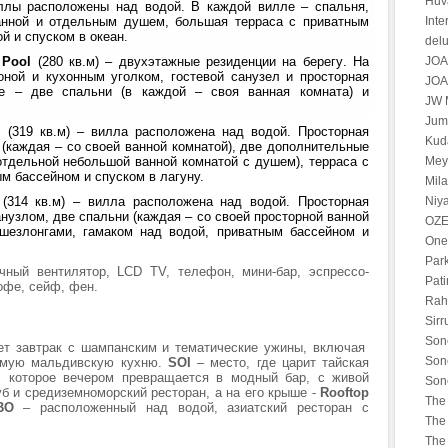
Huv
ллы расположены над водой. В каждой вилле – спальня,
ванной и отдельным душем, большая терраса с приватным
Int
й и спуском в океан.
del
 Pool
(280
кв
.
м
) –
двухэтажные резиденции на берегу
.
На
JOA
оной и кухонным уголком, гостевой санузел и просторная
JOA
е – две спальни (в каждой – своя ванная комната) и
JW M
Jume
l
(319
кв
.
м
) –
вилла расположена над водой
.
Просторная
Kuda
 (каждая – со своей ванной комнатой), две дополнительные
отдельной небольшой ванной комнатой с душем), терраса с
Mey
м бассейном и спуском в лагуну.
Mila
(314
кв
.
м
) –
вилла расположена над водой
.
Просторная
Niya
анузлом, две спальни (каждая – со своей просторной ванной
OZE
 шезлонгами, гамаком над водой, приватным бассейном и
One
Par
очный вентилятор, LCD TV, телефон, мини-бар, эспрессо-
Pati
офе, сейф, фен.
Rah 
Sirr
Son
ет завтрак с шампанским и тематические ужины, включая
Son
аемую мальдивскую кухню.
SOI
– место, где царит тайская
, которое вечером превращается в модный бар, с живой
Son
б и средиземноморский ресторан, а на его крыше -
Rooftop
The 
BO
– расположенный над водой, азиатский ресторан с
The 
The 