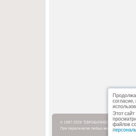
Продолжая
согласие,
использов
Этот сайт
просматри
© 1997-2026 "ЕВРОБИЗНЕСТУР"
файлов co
При перепечатке любых материалов или их
персонал