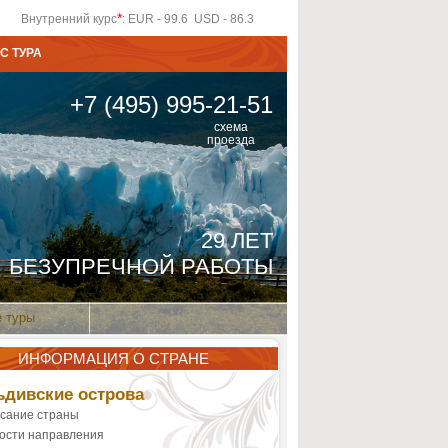
*
Внутренний курс
: EUR - 99.6 USD - 86.3
С ТУРА
+7 (495) 995-21-51
схема
проезда
29 ЛЕТ
БЕЗУПРЕЧНОЙ РАБОТЫ
 туры
ИНФОРМАЦИЯ О СТРАНЕ
дивские острова
сание страны
ости направления