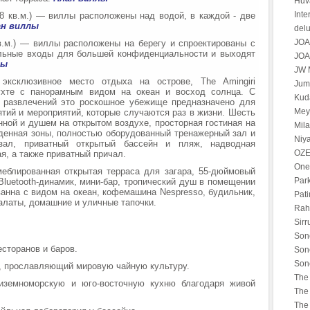
Huv
Int
38 кв.м.) — виллы расположены над водой, в каждой - две
ан виллы
del
JOA
в.м.) — виллы расположены на берегу и спроектированы с
ельные входы для большей конфиденциальности и выходят
JOA
лы
JW M
склюзивное место отдыха на острове, The Amingiri
Jume
ухте с панорамным видом на океан и восход солнца. С
Kuda
 развлечений это роскошное убежище предназначено для
Mey
тий и мероприятий, которые случаются раз в жизни. Шесть
нной и душем на открытом воздухе, просторная гостиная на
Mila
еденная зоны, полностью оборудованный тренажерный зал и
Niya
зал, приватный открытый бассейн и пляж, надводная
OZE
я, а также приватный причал.
One
еблированная открытая терраса для загара, 55-дюймовый
Par
Bluetooth-динамик, мини-бар, тропический душ в помещении
ванна с видом на океан, кофемашина Nespresso, будильник,
Pati
алаты, домашние и уличные тапочки.
Rah 
Sirr
Son
ресторанов и баров.
Son
Son
, прославляющий мировую чайную культуру.
The 
диземноморскую и юго-восточную кухню благодаря живой
The 
The 