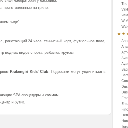
ейльная лаборатория у бассейна.
The 
 приготовленные на гриле.
Vak
Vela
W M
чшем виде".
Wald
л, работающий 24 часа, теннисный корт, футбольное поле,
Ana
Anan
нтр водных видов спорта, рыбалка, круизы.
Atm
Ava
Aya
Bagl
орном
Krakengiri Kids' Club
. Подростки могут уединиться в
Bar
.
Cor
Dus
Dusi
ающие SPA-процедуры и хаммам.
Eme
центр и бутик.
Eme
Fino
Heri
Hur
Ifur