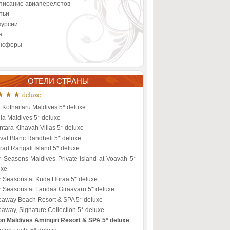
писание авиаперелетов
тьи
курсии
а
нсферы
ОТЕЛИ СТРАНЫ
a Kothaifaru Maldives 5* deluxe
la Maldives 5* deluxe
tara Kihavah Villas 5* deluxe
val Blanc Randheli 5* deluxe
ad Rangali Island 5* deluxe
r Seasons Maldives Private Island at Voavah 5*
uxe
r Seasons at Kuda Huraa 5* deluxe
r Seasons at Landaa Giraavaru 5* deluxe
eaway Beach Resort & SPA 5* deluxe
away, Signature Collection 5* deluxe
ton Maldives Amingiri Resort & SPA 5* deluxe