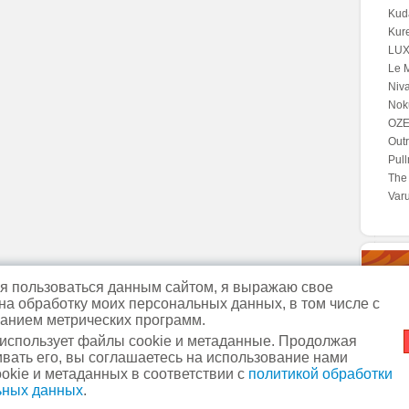
Kuda
Kur
LUX*
Le M
Niva
Noku
OZE
Outr
Pul
The 
Var
 пользоваться данным сайтом, я выражаю свое
Fou
 на обработку моих персональных данных, в том числе с
анием метрических программ.
 использует файлы cookie и метаданные. Продолжая
вать его, вы соглашаетесь на использование нами
м. Славянский бульвар
+7
okie и метаданных в соответствии с
политикой обработки
 фрагментов ссылка обязательна.
м. Кунцевская
+7 (495) 44
ьных данных
.
Политика в отношении о