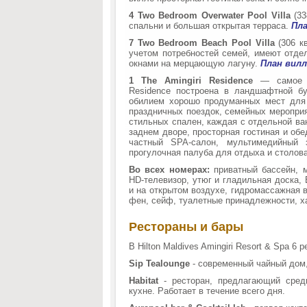
4 Two Bedroom Overwater Pool Villa
(3
спальни и большая открытая терраса.
Пл
7 Two Bedroom Beach Pool Villa
(306 к
учетом потребностей семей, имеют отд
окнами на мерцающую лагуну.
План вил
1 The Amingiri Residence
— самое эк
Residence построена в ландшафтной б
обилием хорошо продуманных мест для
праздничных поездок, семейных мероприя
стильных спален, каждая с отдельной ва
заднем дворе, просторная гостиная и об
частный SPA-салон, мультимедийный 
прогулочная палуба для отдыха и столова
Во всех номерах:
приватный бассейн, м
HD-телевизор, утюг и гладильная доска, 
и на открытом воздухе, гидромассажная 
фен, сейф, туалетные принадлежности, х
Рестораны и бары
В Hilton Maldives Amingiri Resort & Spa 6 
Sip Tealounge
- современный чайный дом
Habitat
- ресторан, предлагающий сре
кухне. Работает в течение всего дня.