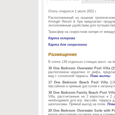
Отель открылся 1 июля 2022 г.
Расположенный на пышном тропическом 
Amingiri Resort & Spa предлагает проду
эксклюзивным удобствам для путешествен
Трансфер на скоростном катере от между
Карта острова
Карта для снорклинга
Размещение
В отеле 139 отдельно стоящих вилл: на б
30 One Bedroom Overwater Pool Villa (1
расположена недалеко от рифа, предл
вид с солнечной террасы.
План виллы
17 One Bedroom Beach Pool Villa
(1
бассейном и прямым доступом к нетронут
30 One Bedroom Family Beach Pool Vill
Villa, рассчитанные на 2 взрослых и 2
необходимое для игр: бассейн, терраса д
шезлонгами. Прямой выход на пляж.
Пла
20 One Bedroom Overwater Suite with P
вилле просторная гостиная зона и солнеч