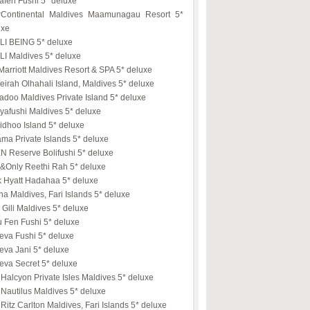
afen Fushi 5* deluxe
erContinental Maldives Maamunagau Resort 5*
uxe
LI BEING 5* deluxe
LI Maldives 5* deluxe
arriott Maldives Resort & SPA 5* deluxe
irah Olhahali Island, Maldives 5* deluxe
doo Maldives Private Island 5* deluxe
yafushi Maldives 5* deluxe
idhoo Island 5* deluxe
ma Private Islands 5* deluxe
N Reserve Bolifushi 5* deluxe
&Only Reethi Rah 5* deluxe
k Hyatt Hadahaa 5* deluxe
na Maldives, Fari Islands 5* deluxe
Gili Maldives 5* deluxe
u Fen Fushi 5* deluxe
eva Fushi 5* deluxe
eva Jani 5* deluxe
eva Secret 5* deluxe
Halcyon Private Isles Maldives 5* deluxe
Nautilus Maldives 5* deluxe
Ritz Carlton Maldives, Fari Islands 5* deluxe