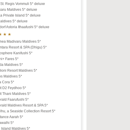
St. Regis Vommuli 5* deluxe
karu Maldives 5* deluxe
a Private Island 5* deluxe
aldives 5* deluxe
orf Astoria Ithaafushi 5* deluxe
nea Madivaru Maldives 5*
tara Resort & SPA (Dhigu) 5*
osphere Kanifushi 5*
ni+ Fares 5*
da Maldives 5*
ioni Resort Maldives 5*
os Maldives 5*
a Cora 5*
it D2 Feydhoo 5*
t Thani Maldives 5*
rald Faarufushi 5*
rald Maldives Resort & SPA 5*
lhu, a Seaside Collection Resort 5*
tance Aarah 5*
awalhi 5*
u Island Maldives 5*