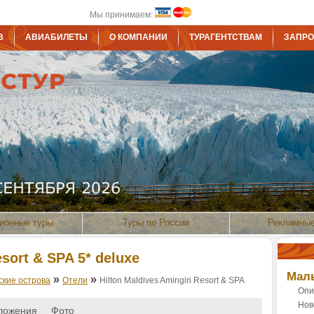
Мы принимаем:
В
АВИАБИЛЕТЫ
О КОМПАНИИ
ТУРАГЕНТСТВАМ
ЗАПРО
ионные туры
Туры по России
Рекламные
esort & SPA 5* deluxe
Маль
»
»
ские острова
Отели
Hilton Maldives Amingiri Resort & SPA
Опи
Нов
ложения
Фото