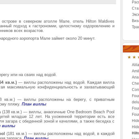
Рас
Ста
Экс
Виз
острове в северном атолле Мале, отель Hilton Maldives
манный подход к гастрономии, целостному оздоровлению и
Тра
ников всех возрастов.
народного аэропорта Мале займет около 20 минут.
Alil
Amil
ерегу или на сваях над водой.
Anan
54 кв.м.)
— виллы расположены над водой. Каждая вилла
Che
агая максимальную конфиденциальность и захватывающий
Conr
Fou
38 кв.м.) — виллы расположены на берегу, с приватным
del
ому пляжу.
План виллы
Fou
a
(138 кв.м.) — виллы, анаогичные One Bedroom Beach Pool
Fou
 детей младше 12 лет. На ухоженной территории есть все
Hid
ля загара с обеденной зоной и качелями, а также беседка с
н виллы
Hide
Hil
ool
(181 кв.м.) — виллы расположены над водой, в каждой
ная терраса.
План виллы