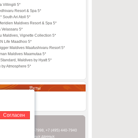
 Villingili 5*
edhivaru Resort & Spa 5*
 South Ari Atoll 5*
eridien Maldives Resort & Spa 5*
 Velassaru 5*
 Maldives, Vignette Collection 5*
N Life Maadhoo 5*
igger Maldives Maafushivaru Resort 5*
lman Maldives Maamutaa 5*
Standard, Maldives by Hyatt 5*
u by Atmosphere 5*
Яхты
r Seasons Explorer
Согласен
 (495) 995-2151
0-7997
,
+7 (495) 440-7998
,
+7 (495) 440-7940
бработки персональных данных