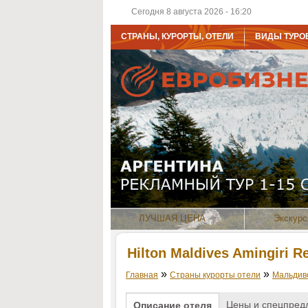
Сегодня 8 августа 2026 - 16:20
СТРАНЫ, КУРОРТЫ, ОТЕЛИ
ВИДЫ ТУРО
ЛУЧШАЯ ЦЕНА
Экскурс
Hilton Maldives Amingiri R
»
»
Главная
Страны курорты отели
Мальдив
Цены и спецпред
Описание отеля