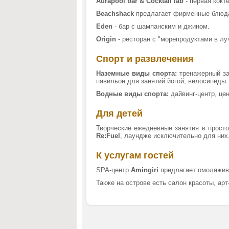
Aurapool bar & Cocktail lab
- первая кокт
Beachshack
предлагает фирменные блюда,
Eden
- бар с шампанским и джином.
Origin
- ресторан с "морепродуктами в лу
Спорт и развлечения
Наземные виды спорта:
тренажерный за
павильон для занятий йогой, велосипеды.
Водные виды спорта:
дайвинг-центр, це
Для детей
Творческие ежедневные занятия в прост
Re:Fuel
, лаундже исключительно для них
К услугам гостей
SPA-центр
Amingiri
предлагает омолажив
Также на острове есть салон красоты, арт-