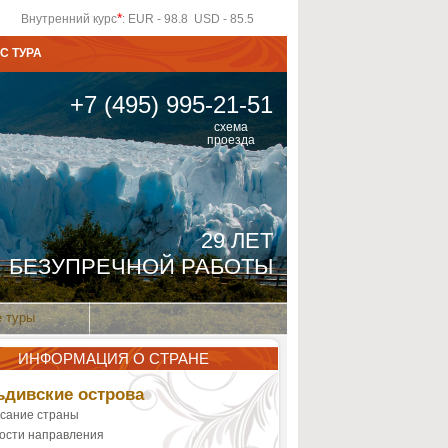
*
Внутренний курс
: EUR - 98.8 USD - 85.5
С ТУРА
+7 (495) 995-21-51
схема
проезда
29 ЛЕТ
БЕЗУПРЕЧНОЙ РАБОТЫ
 туры
ИНФОРМАЦИЯ О СТРАНЕ
дивские острова
сание страны
ости направления