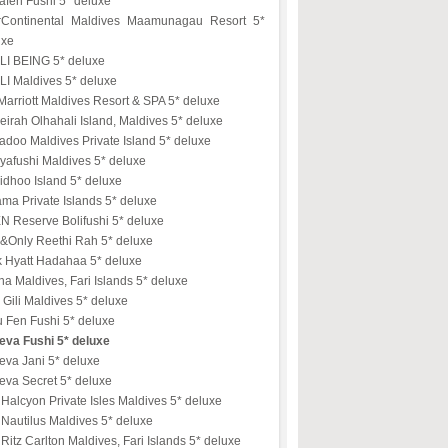
afen Fushi 5* deluxe
erContinental Maldives Maamunagau Resort 5*
uxe
LI BEING 5* deluxe
LI Maldives 5* deluxe
arriott Maldives Resort & SPA 5* deluxe
irah Olhahali Island, Maldives 5* deluxe
doo Maldives Private Island 5* deluxe
yafushi Maldives 5* deluxe
idhoo Island 5* deluxe
ma Private Islands 5* deluxe
N Reserve Bolifushi 5* deluxe
&Only Reethi Rah 5* deluxe
k Hyatt Hadahaa 5* deluxe
na Maldives, Fari Islands 5* deluxe
Gili Maldives 5* deluxe
u Fen Fushi 5* deluxe
eva Fushi 5* deluxe
eva Jani 5* deluxe
eva Secret 5* deluxe
Halcyon Private Isles Maldives 5* deluxe
Nautilus Maldives 5* deluxe
Ritz Carlton Maldives, Fari Islands 5* deluxe