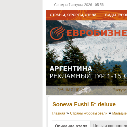
Сегодня 7 августа 2026 - 05:56
СТРАНЫ, КУРОРТЫ, ОТЕЛИ
ВИДЫ ТУРО
ЛУЧШАЯ ЦЕНА
Экскурс
Soneva Fushi 5* deluxe
»
»
Главная
Страны курорты отели
Мальдив
Цены и спецпред
Описание отеля