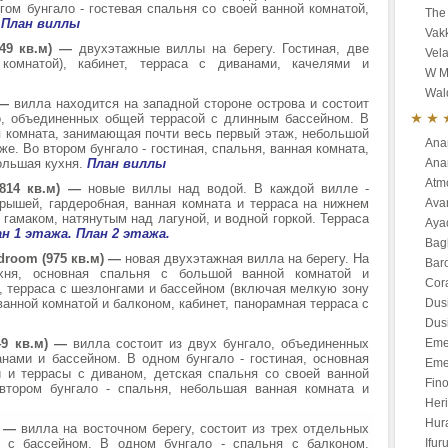
гом бунгало - гостевая спальня со своей ванной комнатой,
The 
.
План виллы
Vak
649 кв.м) —
двухэтажные виллы на берегу. Гостиная, две
Vela
комнатой), кабинет, терраса с диванами, качелями и
W M
Wald
) —
вилла находится на западной стороне острова и состоит
о, объединенных общей террасой с длинным бассейном. В
я комната, занимающая почти весь первый этаж, небольшой
Ana
е. Во втором бунгало - гостиная, спальня, ванная комната,
большая кухня.
План виллы
Anan
Atm
(814 кв.м) —
новые виллы над водой. В каждой вилле -
рышей, гардеробная, ванная комната и терраса на нижнем
Ava
 гамаком, натянутым над лагуной, и водной горкой. Терраса
Aya
н 1 этажа.
План 2 этажа.
Bagl
bedroom (975 кв.м) —
новая двухэтажная вилла на берегу. На
Bar
ухня, основная спальня с большой ванной комнатой и
Cor
, терраса с шезлонгами и бассейном (включая мелкую зону
ванной комнатой и балконом, кабинет, панорамная терраса с
Dus
Dusi
649 кв.м) —
вилла состоит из двух бунгало, объединенных
Eme
нами и бассейном. В одном бунгало - гостиная, основная
Eme
й и террасы с диваном, детская спальня со своей ванной
Fino
 втором бунгало - спальня, небольшая ванная комната и
Heri
Hur
м) —
вилла на восточном берегу, состоит из трех отдельных
й с бассейном. В одном бунгало - спальня с балконом,
Ifur