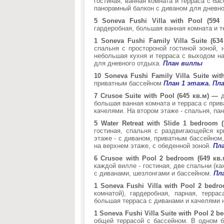
гостиная, ванная комната и терраса с ба
панорамный балкон с диваном для дневно
5 Soneva Fushi Villa with Pool (594
гардеробная, большая ванная комната и т
1 Soneva Fushi Family Villa Suite (6
спальня с простороной гостиной зоной, 
небольшая кухня и терраса с выходом на
для дневного отдыха.
План виллы
10 Soneva Fushi Family Villa Suite wi
приватным бассейном
План 1 этажа.
Пла
7 Crusoe Suite with Pool (645 кв.м) —
д
большая ванная комната и терраса с при
качелями. На втором этаже - спальня, па
5 Water Retreat with Slide 1 bedroom
гостиная, спальня с раздвигающейся кр
этаже - с диваном, приватным бассейном,
на верхнем этаже, с обеденной зоной.
Пла
6 Crusoe with Pool 2 bedroom (649 кв.
каждой вилле - гостиная, две спальни (ка
с диванами, шезлонгами и бассейном.
Пл
1 Soneva Fushi Villa with Pool 2 bedr
комнатой), гардеробная, парная, терр
большая терраса с диванами и качелями 
1 Soneva Fushi Villa Suite with Pool 2 
общей террасой с бассейном. В одном бу