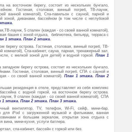
ла на восточном берегу, состоит из нескольких бунгало,
йном. Гостиная, столовая, винный погреб, ТВ-лаунж,
оей ванной комнатой), Спа-павильон с сауной, парной и
й зоной, диванами, бассейном (в том числе с неглубокой
 этажа.
ая,ТВ-лаунж, 5 спален (каждая - со своей ванной комнатой),
овая башня с зоной отдыха, библиотека, бильярд, терраса с
ан 1 этажа.
План 2 этажа.
ом берегу острова. Гостиная, столовая, винный погреб, ТВ-
й комнатой), Спа-кабинет, сауна, парная, тренажерный зал,
исле, с мелкой зоной для детей) и водной горкой.
План 1
 западном берегу острова, состоит из нескольких бунгало,
нами. Гостиная, столовая, винный погреб, СПА с сауной и
дая - со своей ванной комнатой).
План 1 этажа
.
План 2
льшая резиденция в отеле, представляет из себя комплекс
бассейна с водной горкой, на восточном берегу острова.
лаунж, 9 спален (каждая - со своей ванной комнатой), СПА
 1 этажа.
План 2 этажа.
План 3 этажа.
чный вентилятор, TV, телефон, Wi-Fi, сейф, мини-бар,
ия для iPod с загруженной музыкой и фильмами, ванная
аковинами и большим зеркалом, открытая зона отдыха с
 вина, мини-кухня, услуги батлера.
тзал, спа-кабинет, бассейн с горкой или без.