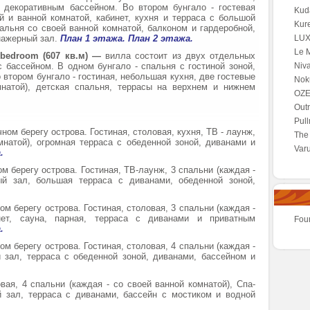
 декоративным бассейном. Во втором бунгало - гостевая
Kuda
 и ванной комнатой, кабинет, кухня и терраса с большой
Kur
пальня со своей ванной комнатой, балконом и гардеробной,
енажерный зал.
План 1 этажа.
План 2 этажа.
LUX*
Le M
4 bedroom (607 кв.м) —
вилла состоит из двух отдельных
 бассейном. В одном бунгало - спальня с гостиной зоной,
Niva
 втором бунгало - гостиная, небольшая кухня, две гостевые
Noku
мнатой), детская спальня, террасы на верхнем и нижнем
OZE
Outr
Pul
ном берегу острова. Гостиная, столовая, кухня, ТВ - лаунж,
The 
мнатой), огромная терраса с обеденной зоной, диванами и
Var
.
м берегу острова. Гостиная, ТВ-лаунж, 3 спальни (каждая -
ый зал, большая терраса с диванами, обеденной зоной,
ом берегу острова. Гостиная, столовая, 3 спальни (каждая -
нет, сауна, парная, терраса с диванами и приватным
Fou
.
ом берегу острова. Гостиная, столовая, 4 спальни (каждая -
 зал, терраса с обеденной зоной, диванами, бассейном и
овая, 4 спальни (каждая - со своей ванной комнатой), Спа-
й зал, терраса с диванами, бассейн с мостиком и водной