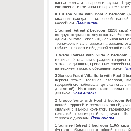
ванная комната с парной и сауной. В дру
спа-кабинет и гостиная на верхнем этаже
8 Crusoe Suite with Pool 2 bedroom (
спальни (каждая - со своей ванной 
бассейном.
План виллы
1 Sunset Retreat 2 bedroom (1290 кв.м
из двух отдельных двухэтажных бунгал
одном бунгало - спальня, большая ванна
тренажерный зал, терраса на верхнем этаж
кабинет, терраса с обеденной зоной и не
3 Water Retreat with Slide 2 bedroom 
гостиная, 2 спальни с раздвигающейся к
этаже - с диваном, приватным бассейном,
на верхнем этаже, с обеденной зоной.
Пла
3 Soneva Fushi Villa Suite with Pool 3 
первом этаже: гостиная, столовая, к
гардеробной, небольшая детская спальня
для детей). На втором этаже: спальня с 
диваном.
План виллы
2 Crusoe Suite with Pool 3 bedroom (
общей террасой с обеденной зоной, дива
спальня с ванной комнатой, гардеробно
комнатой, тренажерный зал, кухня. Во
терраса с диваном.
План виллы
1 Sunrise Retreat 3 bedroom (1365 кв.
бунгало, объединенных общей террасо