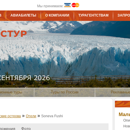
Мы принимаем:
В
АВИАБИЛЕТЫ
О КОМПАНИИ
ТУРАГЕНТСТВАМ
ЗАПРО
ионные туры
Туры по России
Рекламные
Маль
»
»
ские острова
Отели
Soneva Fushi
Опи
Нов
ложения
Фото