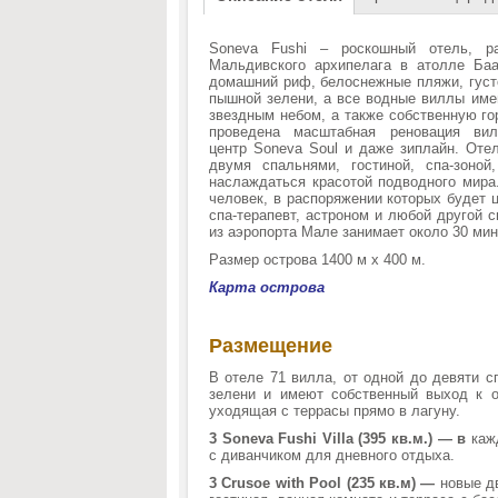
Soneva Fushi – роскошный отель, р
Мальдивского архипелага в атолле Баа
домашний риф, белоснежные пляжи, густ
пышной зелени, а все водные виллы им
звездным небом, а также собственную го
проведена масштабная реновация вил
центр Soneva Soul и даже зиплайн. Оте
двумя спальнями, гостиной, спа-зоно
наслаждаться красотой подводного мира
человек, в распоряжении которых будет ц
спа-терапевт, астроном и любой другой 
из аэропорта Мале занимает около 30 мин
Размер острова 1400 м x 400 м.
Карта острова
Размещение
В отеле 71 вилла, от одной до девяти 
зелени и имеют собственный выход к о
уходящая с террасы прямо в лагуну.
3 Soneva Fushi Villa (395 кв.м.) — в
кажд
с диванчиком для дневного отдыха.
3 Crusoe with Pool (235 кв.м)
—
новые д