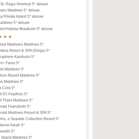
St. Regis Vommuli 5* deluxe
karu Maldives 5* deluxe
a Private Island 5* deluxe
aldives 5* deluxe
orf Astoria Ithaafushi 5* deluxe
nea Madivaru Maldives 5*
tara Resort & SPA (Dhigu) 5*
osphere Kanifushi 5*
ni+ Fares 5*
da Maldives 5*
ioni Resort Maldives 5*
os Maldives 5*
a Cora 5*
it D2 Feydhoo 5*
t Thani Maldives 5*
rald Faarufushi 5*
rald Maldives Resort & SPA 5*
lhu, a Seaside Collection Resort 5*
tance Aarah 5*
awalhi 5*
u Island Maldives 5*