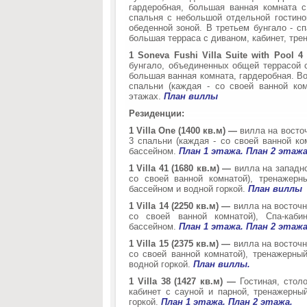
гардеробная, большая ванная комната с
спальня с небольшой отдельной гостиной
обеденной зоной. В третьем бунгало - с
большая терраса с диваном, кабинет, тр
1 Soneva Fushi Villa Suite with Pool 
бунгало, объединенных общей террасой с
большая ванная комната, гардеробная. Во
спальни (каждая - со своей ванной ко
этажах.
План виллы
Резиденции:
1 Villa One (1400 кв.м) —
вилла на восточ
3 спальни (каждая - со своей ванной ко
бассейном.
План 1 этажа.
План 2 этажа
1 Villa 41 (1680 кв.м) —
вилла на западно
со своей ванной комнатой), тренажерн
бассейном и водной горкой.
План виллы
1 Villa 14 (2250 кв.м) —
вилла на восточн
со своей ванной комнатой), Спа-каби
бассейном.
План 1 этажа.
План 2 этажа
1 Villa 15 (2375 кв.м) —
вилла на восточн
со своей ванной комнатой), тренажерный
водной горкой.
План виллы
.
1 Villa 38 (1427 кв.м) —
Гостиная, стол
кабинет с сауной и парной, тренажерны
горкой.
План 1 этажа.
План 2 этажа.