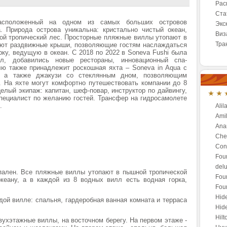
Рас
Ста
асположенный на одном из самых больших островов
Экс
. Природа острова уникальна: кристально чистый океан,
Виз
ой тропический лес. Просторные пляжные виллы утопают в
Тра
еют раздвижные крыши, позволяющие гостям наслаждаться
рку, ведущую в океан. С 2018 по 2022 в Soneva Fushi была
л, добавились новые рестораны, инновационный спа-
лю также принадлежит роскошная яхта – Soneva in Aqua с
й, а также джакузи со стеклянным дном, позволяющим
. На яхте могут комфортно путешествовать компании до 8
елый экипаж: капитан, шеф-повар, инструктор по дайвингу,
специалист по желанию гостей. Трансфер на гидросамолете
.
Alil
Amil
Anan
Che
Conr
Fou
del
спален. Все пляжные виллы утопают в пышной тропической
Fou
кеану, а в каждой из 8 водных вилл есть водная горка,
Fou
Hid
ой вилле: спальня, гардеробная ванная комната и терраса
Hide
Hilt
вухэтажные виллы, на восточном берегу. На первом этаже -