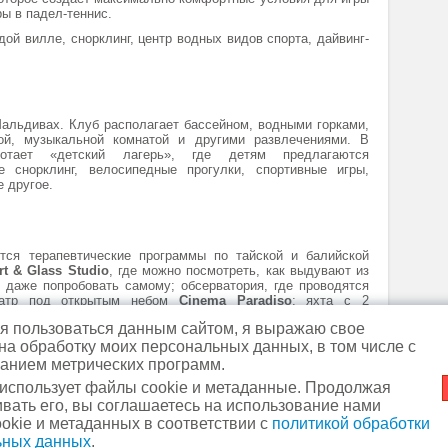
ры в падел-теннис.
дой вилле, снорклинг, центр водных видов спорта, дайвинг-
альдивах. Клуб располагает бассейном, водными горками,
кой, музыкальной комнатой и другими развлечениями. В
тает «детский лагерь», где детям предлагаются
 снорклинг, велосипедные прогулки, спортивные игры,
е другое.
ются терапевтические программы по тайской и балийской
rt & Glass Studio
, где можно посмотреть, как выдувают из
 даже попробовать самому; обсерватория, где проводятся
театр под открытым небом
Cinema Paradiso
; яхта с 2
 классы, подводное плавание в сопровождение морского
 пользоваться данным сайтом, я выражаю свое
ельфинами на закате, свадебные церемонии.
 на обработку моих персональных данных, в том числе с
анием метрических программ.
 использует файлы cookie и метаданные. Продолжая
вать его, вы соглашаетесь на использование нами
м. Славянский бульвар
+7
okie и метаданных в соответствии с
политикой обработки
 фрагментов ссылка обязательна.
м. Кунцевская
+7 (495) 44
ьных данных
.