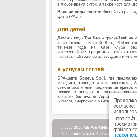
в любое время суток, а также корт для иг
Водные виды спорта:
бассейны при каж
центр (PADI).
Для детей
Детский клуб
The Den
– крупнейший на М
кинотеатром, комнатой Лего, библиоте
течение года на базе клуба рабо
интереснейшие программы, включающие
пикники, наблюдение за звездами и много
К услугам гостей
SPA-центр
Soneva Soul
, где предлага
методике, аюрведа, детокс-программы;
A
стекла различные предметы интерьера и
лекции о звездах и планетах; кино
каютами
Soneva in Aqua
, кулинарные
Продолжая
биолога, снорклинг с мантами, круиз с д
согласие,
использов
Этот сайт
просматри
© 1997-2026 "ЕВРОБИЗНЕСТУР"
файлов co
При перепечатке любых материалов или их
персонал