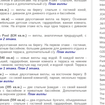
ссейном и шезлонгами. На втором этаже - спальня, большая
Huv
го отдыха и дополнительный с/у.
План виллы
Int
 кв.м.)
—
виллы на берегу: спальня с гостиной зоной,
del
ерраса с диваном для дневного отдыха и бассейном.
JOA
34 кв.м) —
новая двухэтажная вилла на берегу. Основная
JOA
небольшая детская спальня, гардеробная, ванная комната,
JW M
 пляж. На втором этаже есть еще одна терраса с диваном
Jume
Kuda
th Pool (634 кв.м.) —
виллы, аналогичные предыдущей, с
Mey
н 2 этажа.
Mila
вухэтажная вилла на берегу. На первом этаже - гостиная,
Niya
ватным бассейном, большим диваном для дневного отдыха и
норамная терраса, дополнительный с/у.
План виллы
OZE
One
 (540 кв.м) —
новые виллы над водой. В каждой вилле -
ышей, гардеробная, ванная комната и терраса на нижнем
Par
 гамаком, натянутым над лагуной, и водной горкой. Терраса
Pati
н 1 этажа.
План 2 этажа.
Rah 
м.) —
новые двухэтажные виллы, на восточном берегу. В
Sirr
ждая - со своей ванной комнатой), парная, несколько террас
Son
ан виллы
Son
oom (395 кв.м.) —
две спальни (каждая - со своей ванной
Son
аса с бассейном и приватным бассейном. Дополнительная
на верхнем уровне.
План виллы
The 
The 
bedroom (594 кв.м) —
два отдельных бунгало, объединенных
нгало - спальня с гостиной зоной, гардеробная, большая
The 