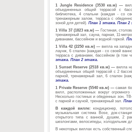
1 Jungle Residence (3530 кв.м) —
вил
объединенных общей террасой с бассе
библиотека, 4 спальни (каждая - со св
тренажерным залом, терраса с обеденно
зоной для детей).
План 1 этажа.
План 2
1 Villa 37 (1823 кв.м) —
Гостиная, столов
тренажерный зал, сауна, парная, 11-метр
диванами, бассейном и водной горкой.
Пл
1 Villa 42 (2250 кв.м) —
вилла на западн
лаунж, 6 спален (каждая - со своей ванно
терраса с диванами, бассейном (в том ч
этажа.
План 2 этажа.
1 Sunset Reserve (2518 кв.м) —
вилла на
объединенных общей террасой с 2 бассей
парной, тренажерный зал, 6 спален (каж
этажа.
1 Private Reserve (5540 кв.м) —
самая бо
вилл, расположенных вокруг огромного 
Несколько гостиных и обеденных зон, ТВ-
с парной и сауной, тренажерный зал.
План
В каждой вилле:
кондиционер, потоло
музыкальная система Bose, док-станц
открытого типа с ванной, душем, 2 р
шезлонгами, велосипеды, холодильник для
В некоторых виллах есть собственный спор