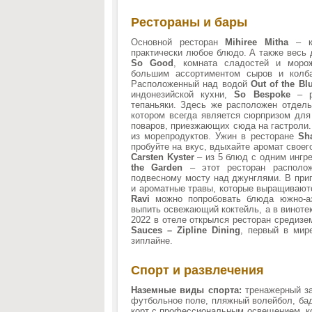
Рестораны и бары
Основной ресторан
Mihiree Mitha
– ку
практически любое блюдо. А также весь
So Good
, комната сладостей и мор
большим ассортиментом сыров и колба
Расположенный над водой
Out of
the Bl
индонезийской кухни,
So Bespoke
– ре
тепаньяки. Здесь же расположен отдел
котором всегда является сюрпризом для
поваров, приезжающих сюда на гастроли
из морепродуктов. Ужин в ресторане
Sh
пробуйте на вкус, вдыхайте аромат свое
Carsten Kyster
– из 5 блюд с одним ингр
the Garden
– этот ресторан располож
подвесному мосту над джунглями. В при
и ароматные травы, которые выращивают
Ravi
можно попробовать блюда южно-а
выпить освежающий коктейль, а в виноте
2022 в отеле открылся ресторан средиз
Sauces – Zipline Dining
, первый в мир
зиплайне.
Спорт и развлечения
Наземные виды спорта:
тренажерный за
футбольное поле, пляжный волейбол, бад
корт с профессиональным освещением, к