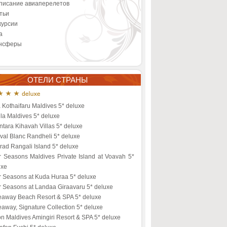
писание авиаперелетов
тьи
курсии
а
нсферы
ОТЕЛИ СТРАНЫ
a Kothaifaru Maldives 5* deluxe
la Maldives 5* deluxe
tara Kihavah Villas 5* deluxe
val Blanc Randheli 5* deluxe
ad Rangali Island 5* deluxe
r Seasons Maldives Private Island at Voavah 5*
uxe
r Seasons at Kuda Huraa 5* deluxe
r Seasons at Landaa Giraavaru 5* deluxe
eaway Beach Resort & SPA 5* deluxe
away, Signature Collection 5* deluxe
on Maldives Amingiri Resort & SPA 5* deluxe