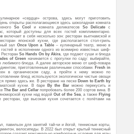
линарное «сердце» острова, здесь могут приготовить
 день открыты располагающиеся здесь шоколадная комната
оженого
So Cool
и комната деликатесов
So Delicate
с
с, который доступны для всех гостей комплиментарно.
ue
включает в себя несколько зон: ресторан вьетнамской и
сторан японской кухни, где располагается стол-гриль
ьный зал
Once Upon a Table
– кулинарный театр, меню в
 гостей в исполнении одного из всемирно известных шеф-
. Ресторан
So Hands On by Akira
, где подают суши и блюда
ades of Green
начинается с прогулки по саду: выбирайте,
го любимого блюда. А далее авторское меню от шеф-повара
едиентом, приготовленным различными способами.
Fresh in
ен в органическом саду, а пройти к нему можно по
готовлении блюд используются экологически чистые овощи
ся прямо здесь же. В ресторане на песке
Down
to Earth by
зиатской кухни. В баре
By the Bar
можно перекусить и
ке
The Bar and Cellar
попробовать более 200 сортов вина. В
емноморской кухни над водой
Out of
the Sea
, а также
Flying
е ресторан, где высокая кухня сочетается с полётами на
л, павильон для занятий тай-чи и йогой, теннисные корты,
минтон, велосипеды. В 2022 был открыт крытый теннисный
оторое создает максимально комфортные условия для игры