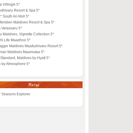
 Villingili 5*
edhivaru Resort & Spa 5*
 South Ari Atoll 5*
eridien Maldives Resort & Spa 5*
 Velassaru 5*
 Maldives, Vignette Collection 5*
N Life Maadhoo 5*
igger Maldives Maafushivaru Resort 5*
lman Maldives Maamutaa 5*
Standard, Maldives by Hyatt 5*
u by Atmosphere 5*
Яхты
r Seasons Explorer