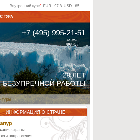
*
Внутренний курс
: EUR - 97.8 USD - 85
С ТУРА
+7 (495) 995-21-51
схема
проезда
29 ЛЕТ
БЕЗУПРЕЧНОЙ РАБОТЫ
 туры
ИНФОРМАЦИЯ О СТРАНЕ
апур
сание страны
ости направления