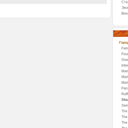
Ста
Экс
Виз
Горо
Fai
Fou
Gra
Inte
Man
Mar
Mar
Pan 
Raff
Sha
Swis
The 
The 
The 