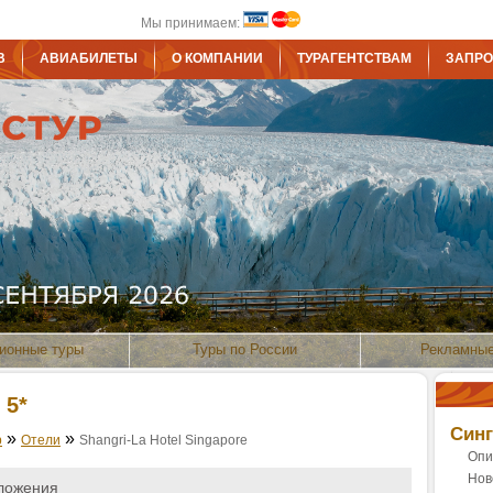
Мы принимаем:
В
АВИАБИЛЕТЫ
О КОМПАНИИ
ТУРАГЕНТСТВАМ
ЗАПРО
ионные туры
Туры по России
Рекламные
 5*
Синг
»
»
р
Отели
Shangri-La Hotel Singapore
Опи
Нов
ложения