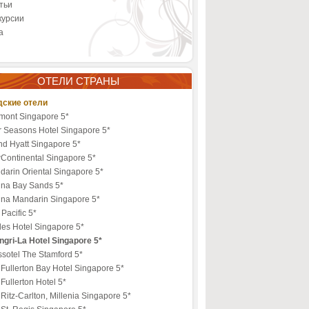
тьи
курсии
а
ОТЕЛИ СТРАНЫ
дские отели
rmont Singapore 5*
r Seasons Hotel Singapore 5*
nd Hyatt Singapore 5*
rContinental Singapore 5*
darin Oriental Singapore 5*
ina Bay Sands 5*
ina Mandarin Singapore 5*
Pacific 5*
les Hotel Singapore 5*
ngri-La Hotel Singapore 5*
sotel The Stamford 5*
Fullerton Bay Hotel Singapore 5*
Fullerton Hotel 5*
Ritz-Carlton, Millenia Singapore 5*