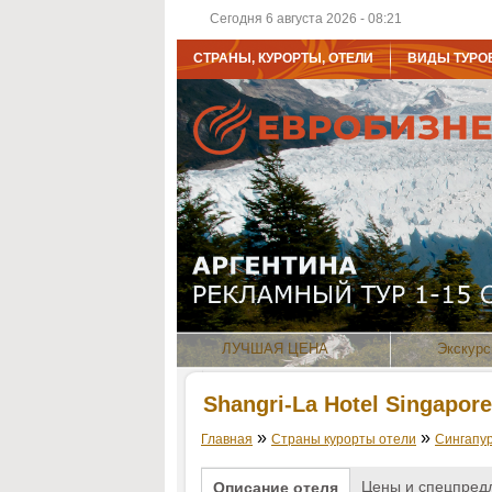
Сегодня 6 августа 2026 - 08:21
СТРАНЫ, КУРОРТЫ, ОТЕЛИ
ВИДЫ ТУРО
ЛУЧШАЯ ЦЕНА
Экскурс
Shangri-La Hotel Singapore
»
»
Главная
Страны курорты отели
Сингапу
Цены и спецпред
Описание отеля