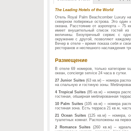
The Leading Hotels of the World
Отель Royal Palm Beachcomber Luxury на
северном побережье острова. Это один 
океана. Расстояние от аэропорта – 75 к
имеет внушительный список гостей из 
величины. Безупречный сервис с одн
окружение с другой, позволяют каждому
Вечер в отеле – время показа себя и сво
ресторанов и неспешного наслаждения тро
Размещение
В отеле 69 номеров, только категории s
океан, concierge service 24 часа в сутки.
27 Junior Suites
(63 кв.м) – номера расп
на спальную и гостиную зоны. Меблированн
4 Tropical Suites
(85 кв.м) – номера расп
гостиная, обширная меблированная терраса
10 Palm Suites
(105 кв.м) – номера рас
гостиная зона. Есть терраса 21 кв.м, част
21 Ocean Suites
(125 кв.м) – номера, 
туалетных комнат. Расположены на перво
2 Romance Suites
(260 кв.м) – идеал