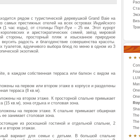
Рас
Ста
Экс
ходится рядом с туристической деревушкой Grand Baie на
Виз
из самых престижных отелей на всех островах Индийского
Тра
м (1 час езды), от столицы Порт-Луи – 25 км. Этот курорт
королевских и аристократических семей, звёзд мировой
ой стороны, просторный пляж и изысканное природное
 вкусить радость и благоденствие совершенства красоты.
их туалетов, вдумчивого выбора блюд по меню в одном из 3
пической экзотикой.
Con
Four
uite, в каждом собственная терраса или балкон с видом на
LUX
Mara
оложены на первом или втором этаже в корпусе и разделены
ая терраса (8 кв.м).
One
One
оложены на втором этаже. К просторной спальне примыкает
 (15 кв.м), зона отдыха и столовая зона.
Roy
Shan
положены на первом этаже. К спальне примыкает обширная
ь ее занимает столовая зона.
The 
The 
состоящие из роскошной гостиной и отдельной спальни, 2
м и втором этажах.
The 
ьный вариант для семьи с детьми. В большой спальне