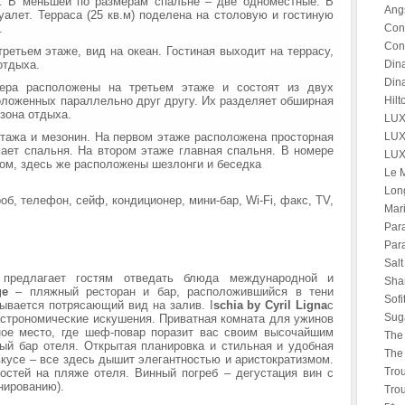
e». В меньшей по размерам спальне – две одноместные. В
Ang
уалет. Терраса (25 кв.м) поделена на столовую и гостиную
.
Con
Con
третьем этаже, вид на океан. Гостиная выходит на террасу,
отдыха.
Din
Din
мера расположены на третьем этаже и состоят из двух
оложенных параллельно друг другу. Их разделяет обширная
Hilt
 зона отдыха.
LUX*
этажа и мезонин. На первом этаже расположена просторная
LUX
мает спальня. На втором этаже главная спальня. В номере
LUX
йном, здесь же расположены шезлонги и беседка
Le M
Lon
об, телефон, сейф, кондиционер, мини-бар, Wi-Fi, факс, TV,
Mari
Par
Par
Salt
e
предлагает гостям отведать блюда международной и
Shan
age
– пляжный ресторан и бар, расположившийся в тени
Sofi
рывается потрясающий вид на залив. I
schia by Cyril
Ligna
c
Sug
астрономические искушения. Приватная комната для ужинов
ное место, где шеф-повар поразит вас своим высочайшим
The
ный бар отеля. Открытая планировка и стильная и удобная
The 
кусе – все здесь дышит элегантностью и аристократизмом.
Tro
остей на пляже отеля. Винный погреб – дегустация вин с
нированию).
Tro