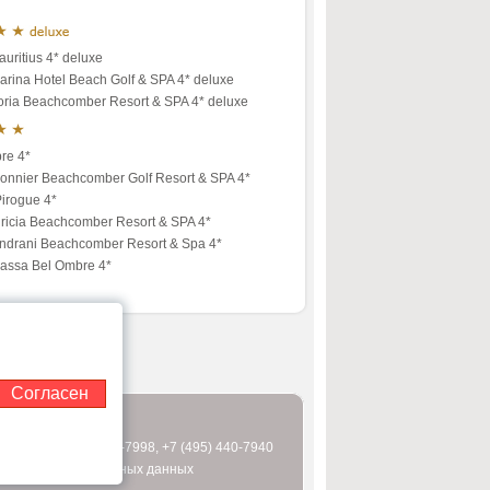
uritius 4* deluxe
arina Hotel Beach Golf & SPA 4* deluxe
toria Beachcomber Resort & SPA 4* deluxe
re 4*
onnier Beachcomber Golf Resort & SPA 4*
Pirogue 4*
ricia Beachcomber Resort & SPA 4*
ndrani Beachcomber Resort & Spa 4*
assa Bel Ombre 4*
Согласен
 (495) 995-2151
0-7997
,
+7 (495) 440-7998
,
+7 (495) 440-7940
бработки персональных данных