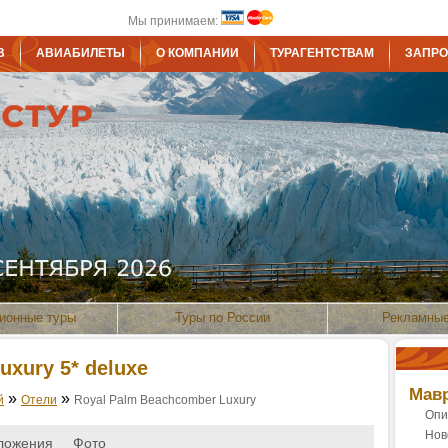
Мы принимаем:
В
АВИАБИЛЕТЫ
О КОМПАНИИ
ТУРАГЕНТСТВАМ
ЗАПРО
ионные туры
Туры по России
Рекламные
uxury 5* deluxe
Мав
»
»
й
Отели
Royal Palm Beachcomber Luxury
Опи
Нов
ложения
Фото