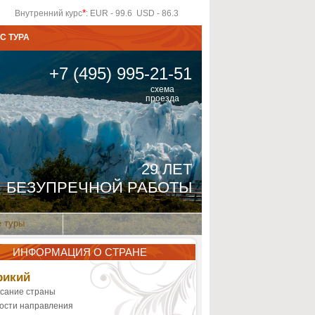
*
Внутренний курс
: EUR - 99.6 USD - 86.3
С ТУРА
+7 (495) 995-21-51
схема
проезда
29 ЛЕТ
БЕЗУПРЕЧНОЙ РАБОТЫ
 туры
ИНФОРМАЦИЯ О СТРАНЕ
рикий
сание страны
ости направления