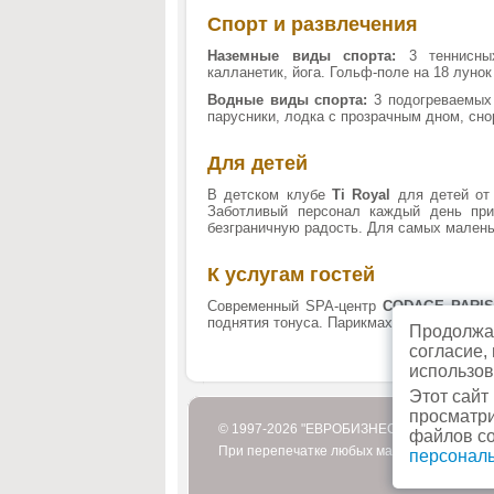
Спорт и развлечения
Наземные виды спорта:
3 теннисных 
калланетик, йога. Гольф-поле на 18 лунок
Водные виды спорта:
3 подогреваемых 
парусники, лодка с прозрачным дном, снор
Для детей
В детском клубе
Ti Royal
для детей от 
Заботливый персонал каждый день при
безграничную радость. Для самых маленьк
К услугам гостей
Современный SPA-центр
CODAGE PARIS
поднятия тонуса. Парикмахерская и сало
Продолжая
согласие,
использов
Этот сайт
просматри
© 1997-2026 "ЕВРОБИЗНЕСТУР"
файлов co
При перепечатке любых материалов или их
персонал