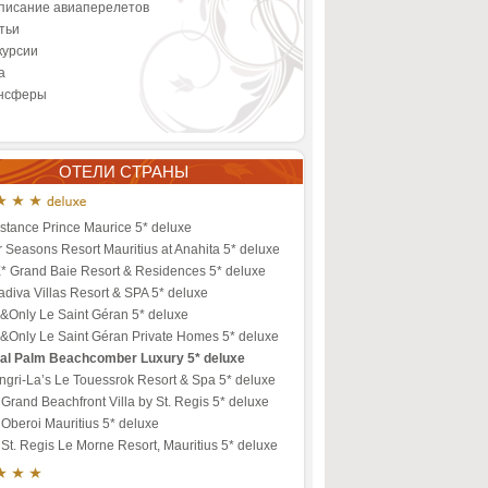
писание авиаперелетов
тьи
курсии
а
нсферы
ОТЕЛИ СТРАНЫ
stance Prince Maurice 5* deluxe
 Seasons Resort Mauritius at Anahita 5* deluxe
* Grand Baie Resort & Residences 5* deluxe
diva Villas Resort & SPA 5* deluxe
&Only Le Saint Géran 5* deluxe
&Only Le Saint Géran Private Homes 5* deluxe
al Palm Beachcomber Luxury 5* deluxe
gri-La’s Le Touessrok Resort & Spa 5* deluxe
Grand Beachfront Villa by St. Regis 5* deluxe
Oberoi Mauritius 5* deluxe
St. Regis Le Morne Resort, Mauritius 5* deluxe