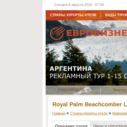
Сегодня 8 августа 2026 - 07:09
СТРАНЫ, КУРОРТЫ, ОТЕЛИ
ВИДЫ ТУРО
ЛУЧШАЯ ЦЕНА
Экскурс
Royal Palm Beachcomber L
»
»
Главная
Страны курорты отели
Маврики
Цены и спецпред
Описание отеля