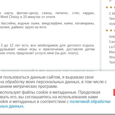
5*
корта, фитнес-центр, сквош, пилатес, степ, кардио,
C Ma
 Mont Choisy в 10 минутах от отеля.
Tam
бассейна, водные лыжи, виндсерфинг, каяки, катамараны,
Vic
клинг, дайвинг, круиз на яхте.
Amb
Can
3 до 12 лет есть все необходимое для детского отдыха.
La 
думывает новые игры и приключения, доставляя детям
Mau
их отель предлагает услуги няни (за доп. плату).
Sha
Tam
предлагает широкий выбор процедур для снижения веса,
н красоты. Вертолетная площадка.
 пользоваться данным сайтом, я выражаю свое
 на обработку моих персональных данных, в том числе с
анием метрических программ.
 использует файлы cookie и метаданные. Продолжая
вать его, вы соглашаетесь на использование нами
м. Славянский бульвар
+7
okie и метаданных в соответствии с
политикой обработки
 фрагментов ссылка обязательна.
м. Кунцевская
+7 (495) 44
ьных данных
.
Политика в отношении о