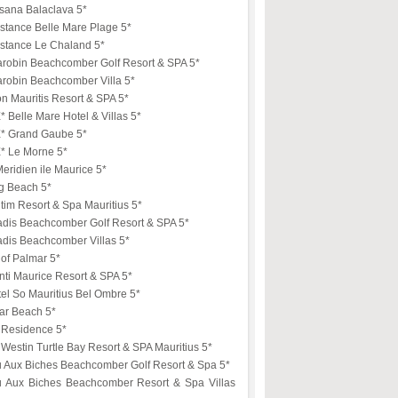
sana Balaclava 5*
stance Belle Mare Plage 5*
stance Le Chaland 5*
arobin Beachcomber Golf Resort & SPA 5*
arobin Beachcomber Villa 5*
on Mauritis Resort & SPA 5*
 Belle Mare Hotel & Villas 5*
* Grand Gaube 5*
* Le Morne 5*
eridien ile Maurice 5*
g Beach 5*
tim Resort & Spa Mauritius 5*
adis Beachcomber Golf Resort & SPA 5*
adis Beachcomber Villas 5*
 of Palmar 5*
ti Maurice Resort & SPA 5*
tel So Mauritius Bel Ombre 5*
ar Beach 5*
 Residence 5*
Westin Turtle Bay Resort & SPA Mauritius 5*
u Aux Biches Beachcomber Golf Resort & Spa 5*
u Aux Biches Beachcomber Resort & Spa Villas