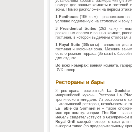
установлена кровать размера «king-siz
номере две ванные комнаты и гостевой т
зоны. Номер расположен на первом этаже
1 Penthouse
(196 кв.м) – расположен на 
условно поделенную на столовую и зону 
3 Presidential Suites
(263 кв.м) – но
роскошных спален и ванных комнат, расп
гостиная, в которой выделены столовая и
1 Royal Suite
(385 кв.м) – занимает два 
гостиная и кухонная зона. Мезонин зани
есть огромная терраса (85 кв.м) с бассе
для отдыха.
Во всех номерах:
ванная комната, гардер
DVD-плеер.
Рестораны и бары
3 ресторана: роскошный
La Goelett
маврикийской кухонь. Ресторан
La Pl
тропического миндаля. Из ресторана отк
– итальянский ресторан, незабываемые г
La Table
du Sommelier
– тихое спокой
мастерством кулинарии.
The
Bar
– глав
мебель свидетельствуют о безупречном в
Royal Grill
каждый четверг открыт для г
выбором тапас (по предварительному бро