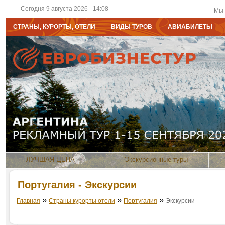
Сегодня 9 августа 2026 - 14:08
Мы 
СТРАНЫ, КУРОРТЫ, ОТЕЛИ
ВИДЫ ТУРОВ
АВИАБИЛЕТЫ
ЛУЧШАЯ ЦЕНА
Экскурсионные туры
Португалия - Экскурсии
»
»
»
Главная
Страны курорты отели
Португалия
Экскурсии