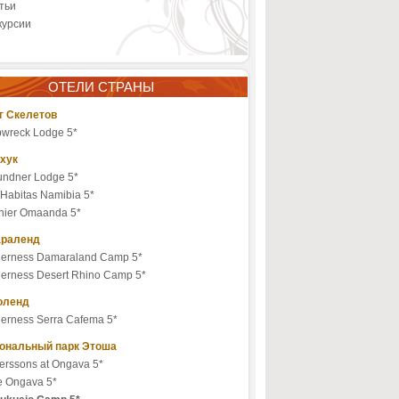
тьи
курсии
ОТЕЛИ СТРАНЫ
г Скелетов
pwreck Lodge 5*
хук
ndner Lodge 5*
 Habitas Namibia 5*
nier Omaanda 5*
раленд
derness Damaraland Camp 5*
derness Desert Rhino Camp 5*
оленд
derness Serra Cafema 5*
ональный парк Этоша
erssons at Ongava 5*
le Ongava 5*