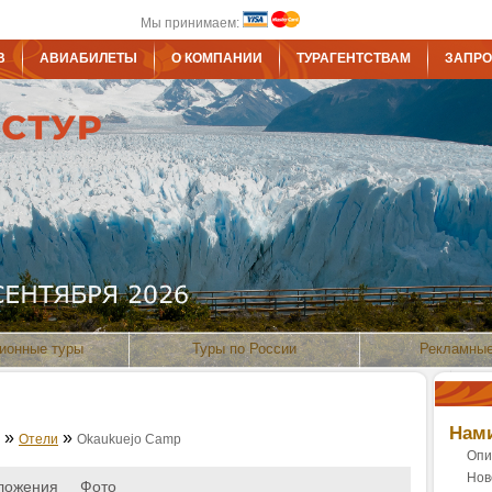
Мы принимаем:
В
АВИАБИЛЕТЫ
О КОМПАНИИ
ТУРАГЕНТСТВАМ
ЗАПРО
ионные туры
Туры по России
Рекламные
Нам
»
»
Отели
Okaukuejo Camp
Опи
Нов
ложения
Фото