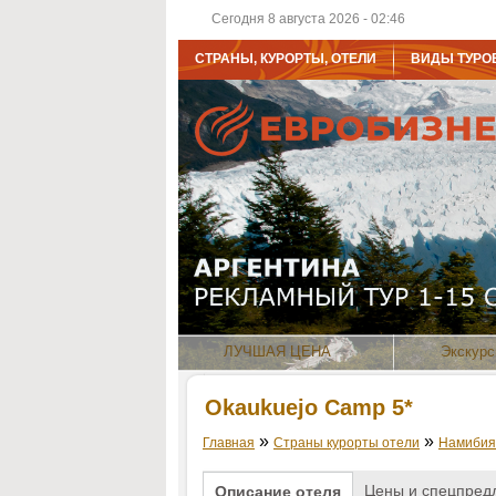
Сегодня 8 августа 2026 - 02:46
СТРАНЫ, КУРОРТЫ, ОТЕЛИ
ВИДЫ ТУРО
ЛУЧШАЯ ЦЕНА
Экскурс
Okaukuejo Camp 5*
»
»
Главная
Страны курорты отели
Намибия
Цены и спецпред
Описание отеля