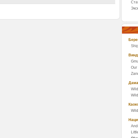
Ста
Экс
Бере
Shi
Винд
Gmu
Our
Zan
Дама
Wil
Wil
Каок
Wil
Наци
And
Litt