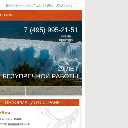
*
Внутренний курс
: EUR - 99.6 USD - 86.3
С ТУРА
+7 (495) 995-21-51
схема
проезда
29 ЛЕТ
БЕЗУПРЕЧНОЙ РАБОТЫ
 туры
ИНФОРМАЦИЯ О СТРАНЕ
ибия
сание страны
ости направления