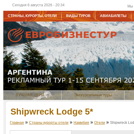
Сегодня 6 августа 2026 - 20:34
Мы 
СТРАНЫ, КУРОРТЫ, ОТЕЛИ
ВИДЫ ТУРОВ
АВИАБИЛЕТЫ
ЛУЧШАЯ ЦЕНА
Экскурсионные туры
Shipwreck Lodge 5*
»
»
»
»
Главная
Страны курорты отели
Намибия
Отели
Shipwreck Lo