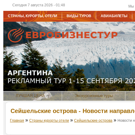
Сегодня 7 августа 2026 - 01:48
Мы 
СТРАНЫ, КУРОРТЫ, ОТЕЛИ
ВИДЫ ТУРОВ
АВИАБИЛЕТЫ
ЛУЧШАЯ ЦЕНА
Экскурсионные туры
Сейшельские острова - Новости направ
»
»
»
Главная
Страны курорты отели
Сейшельские острова
Новости 