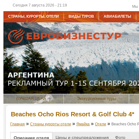
Сегодня 7 августа 2026 - 21:19
Мы 
СТРАНЫ, КУРОРТЫ, ОТЕЛИ
ВИДЫ ТУРОВ
АВИАБИЛЕТЫ
ЛУЧШАЯ ЦЕНА
Экскурсионные туры
Beaches Ocho Rios Resort & Golf Club 4*
»
»
»
»
Главная
Страны курорты отели
Ямайка
Отели
Beaches Ocho Ri
Цены и спецпредложения
Фото
Описание отеля