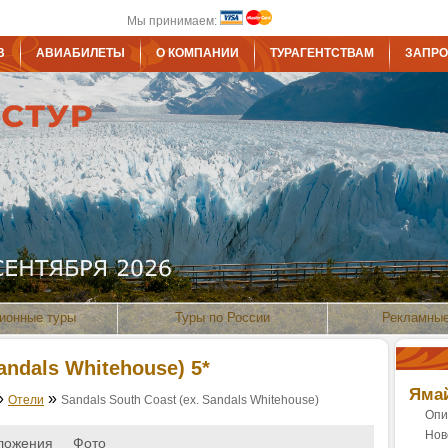
Мы принимаем:
В
АВИАБИЛЕТЫ
О КОМПАНИИ
ТУРАГЕНТСТВАМ
ЗАПРО
ионные туры
Туры по России
Рекламные
andals Whitehouse) 5*
Яма
»
»
Отели
Sandals South Coast (ex. Sandals Whitehouse)
Опи
Нов
ложения
Фото