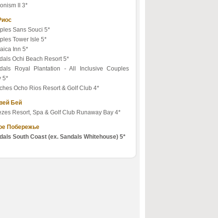
nism II 3*
Риос
ples Sans Souci 5*
les Tower Isle 5*
aica Inn 5*
dals Ochi Beach Resort 5*
dals Royal Plantation - All Inclusive Couples
 5*
ches Ocho Rios Resort & Golf Club 4*
вей Бей
ezes Resort, Spa & Golf Club Runaway Bay 4*
е Побережье
dals South Coast (ex. Sandals Whitehouse) 5*