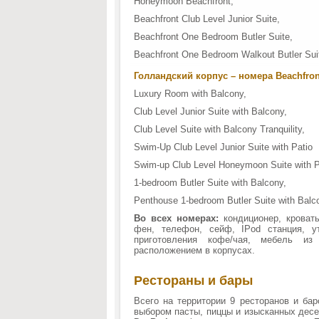
Honeymoon Beachfront,
Beachfront Club Level Junior Suite,
Beachfront One Bedroom Butler Suite,
Beachfront One Bedroom Walkout Butler Sui
Голландский корпус – номера Beachfron
Luxury Room with Balcony,
Club Level Junior Suite with Balcony,
Club Level Suite with Balcony Tranquility,
Swim-Up Club Level Junior Suite with Patio
Swim-up Club Level Honeymoon Suite with P
1-bedroom Butler Suite with Balcony,
Penthouse 1-bedroom Butler Suite with Balc
Во всех номерах:
кондиционер, кровать
фен, телефон, сейф, IPod станция, у
приготовления кофе/чая, мебель из
расположением в корпусах.
Рестораны и бары
Всего на территории 9 ресторанов и ба
выбором пасты, пиццы и изысканных дес