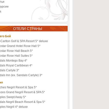
тьи
курсии
а
ОТЕЛИ СТРАНЫ
его Бей
-Carlton Golf & SPA Resort 5* deluxe
ostar Grand Hotel Rose Hall 5*
ostar Rose Hall Beach 5*
ostar Rose Hall Suites 5*
dals Montego Bay 4*
dals Royal Caribbean 4*
als Carlyle 3*
als Inn (ex. Sandals Carlyle) 3*
ил
ches Negril Resort & Spa 5*
ezes Grand Negril Resort & SPA 5*
ples Swept Away 5*
dals Negril Beach Resort & Spa 5*
les Negril 4* deluxe