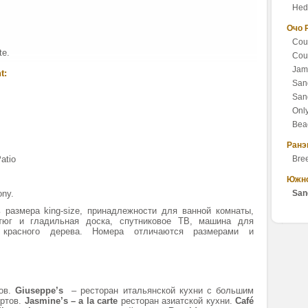
Hedo
Очо 
Cou
te.
Coup
Jam
t:
San
San
Only
Bea
Ранэ
atio
Bre
Южно
ony.
San
 размера king-size, принадлежности для ванной комнаты,
тюг и гладильная доска, спутниковое ТВ, машина для
 красного дерева. Номера отличаются размерами и
ров.
Giuseppe’s
– ресторан итальянской кухни с большим
ертов.
Jasmine’s – a la carte
ресторан азиатской кухни.
Café