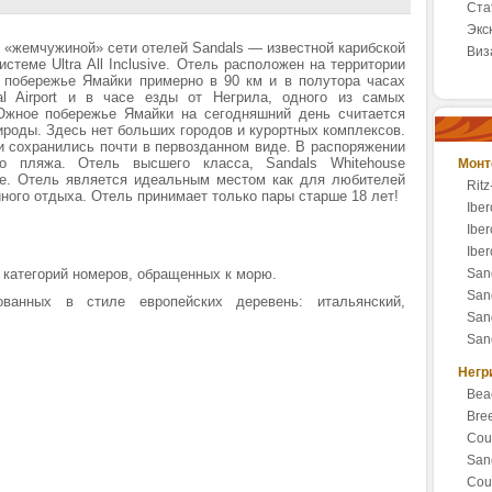
Ста
Экс
я «жемчужиной» сети отелей Sandals — известной карибской
Виз
стеме Ultra Аll Inclusive. Отель расположен на территории
 побережье Ямайки примерно в 90 км и в полутора часах
nal Airport и в часе езды от Негрила, одного из самых
Южное побережье Ямайки на сегодняшний день считается
ироды. Здесь нет больших городов и курортных комплексов.
 сохранились почти в первозданном виде. В распоряжении
го пляжа. Отель высшего класса, Sandals Whitehouse
Монт
не. Отель является идеальным местом как для любителей
Ritz
ного отдыха. Отель принимает только пары старше 18 лет!
Iber
Iber
Iber
 категорий номеров, обращенных к морю.
San
San
ованных в стиле европейских деревень: итальянский,
Sand
Sand
Негр
Bea
Bre
Cou
San
Coup