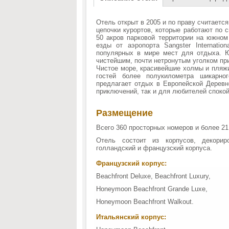
Отель открыт в 2005 и по праву считаетс
цепочки курортов, которые работают по си
50 акров парковой территории на южном
езды от аэропорта Sangster Internatio
популярных в мире мест для отдыха. 
чистейшим, почти нетронутым уголком пр
Чистое море, красивейшие холмы и пляжи
гостей более полукилометра шикарно
предлагает отдых в Европейской Дерев
приключений, так и для любителей спокой
Размещение
Всего 360 просторных номеров и более 21
Отель состоит из корпусов, декорир
голландский и французский корпуса.
Французский корпус:
Beachfront Deluxe, Beachfront Luxury,
Honeymoon Beachfront Grande Luxe,
Honeymoon Beachfront Walkout.
Итальянский корпус: