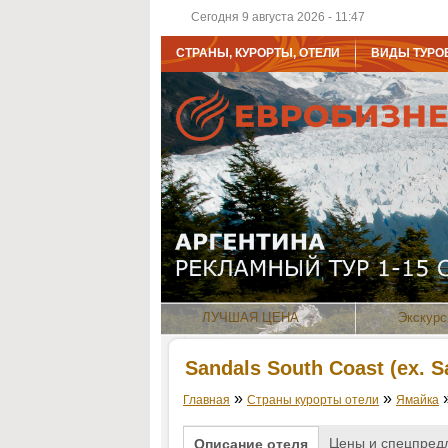
Сегодня 9 августа 2026 - 11:47
СТРАНЫ, КУРОРТЫ, ОТЕЛИ
ВИДЫ ТУРО
ЛУЧШАЯ ЦЕНА
Экскурс
Sandals South Coast (ex. S
»
»
Главная
Страны курорты отели
Ямайка
Цены и спецпред
Описание отеля