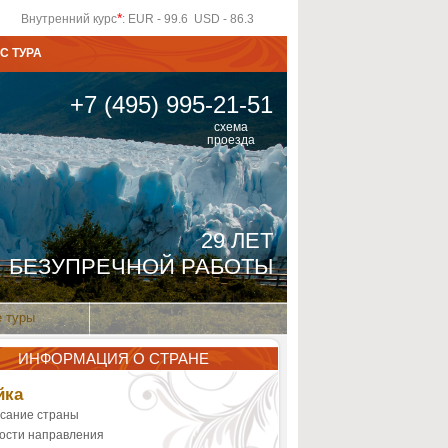
*
Внутренний курс
: EUR - 99.6 USD - 86.3
С ТУРА
+7 (495) 995-21-51
схема
проезда
29 ЛЕТ
БЕЗУПРЕЧНОЙ РАБОТЫ
 туры
ИНФОРМАЦИЯ О СТРАНЕ
йка
сание страны
ости направления