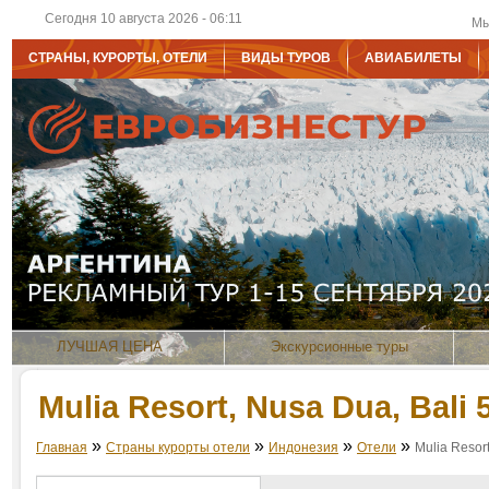
Сегодня 10 августа 2026 - 06:11
Мы
СТРАНЫ, КУРОРТЫ, ОТЕЛИ
ВИДЫ ТУРОВ
АВИАБИЛЕТЫ
ЛУЧШАЯ ЦЕНА
Экскурсионные туры
Mulia Resort, Nusa Dua, Bali 
»
»
»
»
Главная
Страны курорты отели
Индонезия
Отели
Mulia Resort