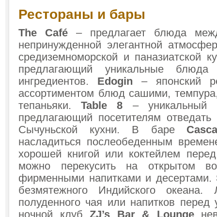
Рестораны и бары
The Café
– предлагает блюда меж
непринужденной элегантной атмосфе
средиземноморской и паназиатской ку
предлагающий уникальные блюда
ингредиентов.
Edogin
– японский р
ассортиментом блюд сашими, темпура
тепаньяки.
Table 8
– уникальный ки
предлагающий посетителям отведать
Сычуньской кухни. В баре
Casc
насладиться послеобеденным времен
хорошей книгой или коктейлем перед
можно перекусить на открытом во
фирменными напитками и десертами.
безмятежного Индийского океана.
полуденного чая или напитков перед 
ночной клуб
ZJ’s Bar & Lounge
не