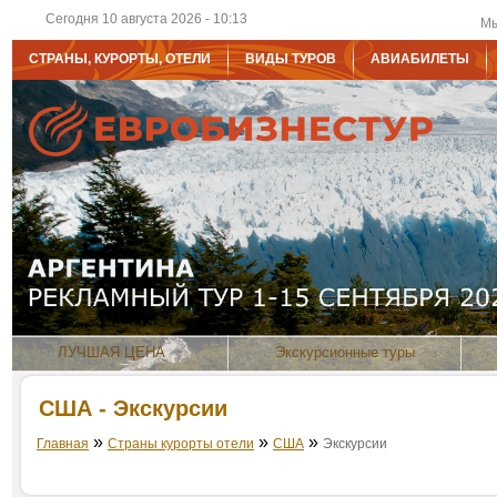
Сегодня 10 августа 2026 - 10:13
Мы
СТРАНЫ, КУРОРТЫ, ОТЕЛИ
ВИДЫ ТУРОВ
АВИАБИЛЕТЫ
ЛУЧШАЯ ЦЕНА
Экскурсионные туры
США - Экскурсии
»
»
»
Главная
Страны курорты отели
США
Экскурсии