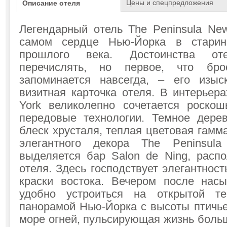
Цены и спецпредложения
Описание отеля
Легендарный отель The Peninsula Ne
самом сердце Нью-Йорка в старин
прошлого века. Достоинства о
перечислять, но первое, что бр
запоминается навсегда, – его изыс
визитная карточка отеля. В интерьер
York великолепно сочетается роско
передовые технологии. Темное дерев
блеск хрусталя, теплая цветовая гам
элегантного декора The Peninsul
выделяется бар Salon de Ning, рас
отеля. Здесь господствует элегантнос
краски востока. Вечером после нас
удобно устроиться на открытой те
панорамой Нью-Йорка с высоты птичье
море огней, пульсирующая жизнь больш