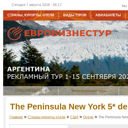
Сегодня 7 августа 2026 - 06:17
Мы 
СТРАНЫ, КУРОРТЫ, ОТЕЛИ
ВИДЫ ТУРОВ
АВИАБИЛЕТЫ
ЛУЧШАЯ ЦЕНА
Экскурсионные туры
The Peninsula New York 5* de
»
»
»
»
Главная
Страны курорты отели
США
Отели
The Peninsula New