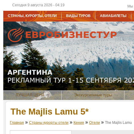
Сегодня 9 августа 2026 - 04:19
Мы 
СТРАНЫ, КУРОРТЫ, ОТЕЛИ
ВИДЫ ТУРОВ
АВИАБИЛЕТЫ
ЛУЧШАЯ ЦЕНА
Экскурсионные туры
The Majlis Lamu 5*
»
»
»
»
Главная
Страны курорты отели
Кения
Отели
The Majlis Lamu