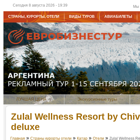
Сегодня 8 августа 2026 - 19:39
Мы 
СТРАНЫ, КУРОРТЫ, ОТЕЛИ
ВИДЫ ТУРОВ
АВИАБИЛЕТЫ
ЛУЧШАЯ ЦЕНА
Экскурсионные туры
Zulal Wellness Resort by Chi
deluxe
»
»
»
»
Главная
Страны курорты отели
Катар
Отели
Zulal Wellness R