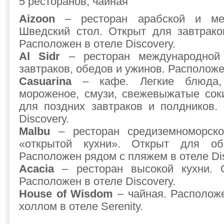
5 ресторанов, чайная
Aizoon
– ресторан арабской и меж
Шведский стол. Открыт для завтрако
Расположен в отеле Discovery.
Al Sidr
– ресторан международной 
завтраков, обедов и ужинов. Расположен
Casuarina
– кафе. Легкие блюда,
мороженое, смузи, свежевыжатые соки
для поздних завтраков и полдников.
Discovery.
Malbu
– ресторан средиземноморско
«открытой кухни». Открыт для об
Расположен рядом с пляжем в отеле Dis
Acacia
– ресторан высокой кухни. 
Расположен в отеле Discovery.
House of Wisdom
– чайная. Располож
холлом в отеле Serenity.