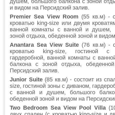
душем, большого балкона с зоной отд
и видом на Персидский залив.
Premier Sea View Room
(55 кв.м) -
кроватью king-size или двумя кроватям
ванной комнаты с ванной и душем, 
зоной отдыха, обеденной зоной и видом
Anantara Sea View Suite
(76 кв.м) -
кроватью king-size, гостиной с
гардеробной, ванной комнаты с ванно
балкона с зоной отдыха, обеденно
Персидский залив.
Junior Suite
(85 кв.м) - состоит из спа
size, гостиной зоны с диваном, гардер
с ванной и душем, большого балко
обеденной зоной и видом на Персидски
Two Bedroom Sea View Pool Villa
(1
двух спален (с кроватью king-size и д