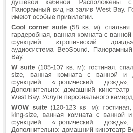
душевой кабиной. Расположены 
Панорамный вид на залив West Bay. Г
имеют особые привилегии.
Cool corner suite
(58 кв. м): спальня 
гардеробная, ванная комната с ванной
функцией «тропический дождь»
аудиосистема BeoSound. Панорамный
Bay.
W suite
(105-107 кв. м): гостиная, спа
size, ванная комната с ванной и
функцией «тропический дождь»,
Дополнительно: домашний кинотеатр
West Bay. Услуги персонального камерд
WOW suite
(120-123 кв. м): гостиная
king-size, ванная комната с ванной 
функцией «тропический дождь»,
Дополнительно: домашний кинотеатр B