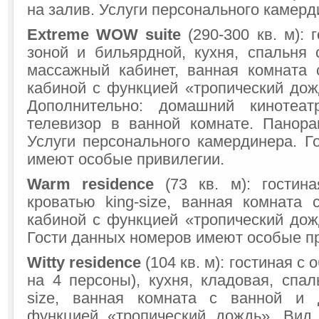
на залив. Услуги персонального камерд
Extreme WOW suite
(290-300 кв. м): 
зоной и бильярдной, кухня, спальня с
массажный кабинет, ванная комната
кабиной с функцией «тропический дожд
Дополнительно: домашний кинотеа
телевизор в ванной комнате. Панор
Услуги персонального камердинера. Г
имеют особые привилегии.
Warm residence
(73 кв. м): гостина
кроватью king-size, ванная комната
кабиной с функцией «тропический дожд
Гости данных номеров имеют особые п
Witty residence
(104 кв. м): гостиная с
на 4 персоны), кухня, кладовая, спал
size, ванная комната с ванной и
функцией «тропический дождь». Вид