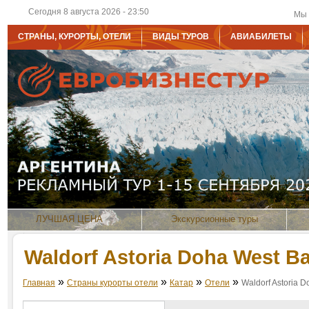
Сегодня 8 августа 2026 - 23:50
Мы 
СТРАНЫ, КУРОРТЫ, ОТЕЛИ
ВИДЫ ТУРОВ
АВИАБИЛЕТЫ
ЛУЧШАЯ ЦЕНА
Экскурсионные туры
Waldorf Astoria Doha West Ba
»
»
»
»
Главная
Страны курорты отели
Катар
Отели
Waldorf Astoria 