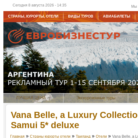
Сегодня 8 августа 2026 - 14:35
Мы 
СТРАНЫ, КУРОРТЫ, ОТЕЛИ
ВИДЫ ТУРОВ
АВИАБИЛЕТЫ
ЛУЧШАЯ ЦЕНА
Экскурсионные туры
Vana Belle, a Luxury Collecti
Samui 5* deluxe
»
»
»
»
Главная
Страны курорты отели
Таиланд
Отели
Vana Belle, a 