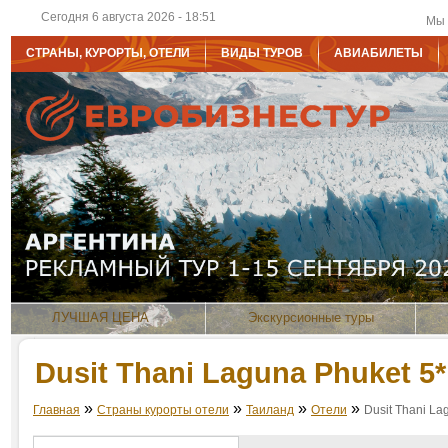
Сегодня 6 августа 2026 - 18:51
Мы 
СТРАНЫ, КУРОРТЫ, ОТЕЛИ
ВИДЫ ТУРОВ
АВИАБИЛЕТЫ
ЛУЧШАЯ ЦЕНА
Экскурсионные туры
Dusit Thani Laguna Phuket 5*
»
»
»
»
Главная
Страны курорты отели
Таиланд
Отели
Dusit Thani La