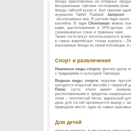
блюда приготовлены из отборных проду
безграничным тайским гостеприимством
блюда тайской кухни и был признан одни
журналом Tattler Thailand.
Jampoon
- р
эксклюзивных вин. В уютном баре около
коктейли. В баре
Chomtawan
можно пол
кафе, расположенное в SPA-центре, с
свежевыжатых соках и травяных чаях.
Также гости могут воспользоваться возм
в самых живописных точках курорта – Di
изысканные блюда из своей коллекции, в 
Спорт и развлечения
Наземные виды спорта:
фитнес-центр п
с традициями и культурой Таиланда.
Водные виды спорта:
морские прогулк
находится открытый бассейн с террасой д
Пляж:
гости отеля имеют возможн
расположенными в пределах национально
пляж – золотистый песок, идеальный для
день для гостей организуется выезд с н
природное место, один из самых красивы
Для детей
детская кроватка, в ресторанах предлагае