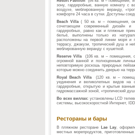
Resort Pavilion
(84 кв. м – помещения, 95
зону, гардеробные, ванную комнату с в
воздухе, меблированную веранду, «тр
комфорте 24 часа в сутки. Доступны сое
Beach Villa
( 50 кв. м – помещения, ок
сочетающем современный дизайн и с
гардеробных, равно как и пляжные прин
бельё, выполнены только из натурал
расположены на первой линии моря и 
террасу, джакузи, тропический душ и не
меблированную веранду с кушеткой.
Reserve Villa
(106 кв. м – помещения, 
огромной ванной и полноценным личны
неповторимую роскошь природных пейза
которые можно соединить дверью на терр
Royal Beach Villa
(120 кв. м – помеще
уединения и великолепных видов на о
гардеробные, открытую и крытые ванные
гидромассажной зоной, «тропический душ
Во всех виллах:
установлены LCD телеви
системы, высокоскоростной Интернет, IDD
Рестораны и бары
В пляжном ресторане
Lae Lay
, оформл
местных морепродуктов, приготовленных