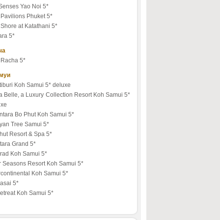
 Senses Yao Noi 5*
Pavilions Phuket 5*
Shore at Katathani 5*
ara 5*
ча
 Racha 5*
амуи
tiburi Koh Samui 5* deluxe
 Belle, a Luxury Collection Resort Koh Samui 5*
uxe
ntara Bo Phut Koh Samui 5*
yan Tree Samui 5*
hut Resort & Spa 5*
tara Grand 5*
rad Koh Samui 5*
r Seasons Resort Koh Samui 5*
rcontinental Koh Samui 5*
asai 5*
etreat Koh Samui 5*