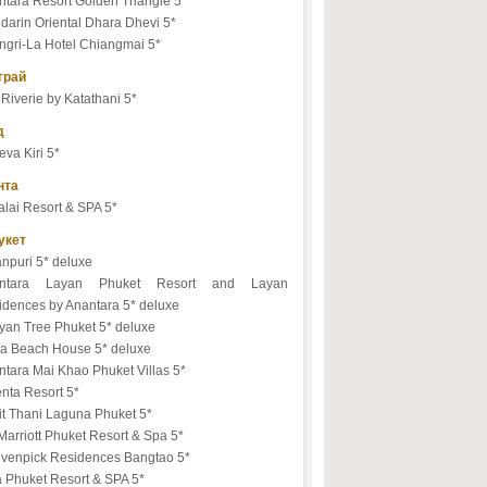
tara Resort Golden Triangle 5*
darin Oriental Dhara Dhevi 5*
ngri-La Hotel Chiangmai 5*
грай
Riverie by Katathani 5*
д
va Kiri 5*
нта
lai Resort & SPA 5*
укет
npuri 5* deluxe
ntara Layan Phuket Resort and Layan
idences by Anantara 5* deluxe
yan Tree Phuket 5* deluxe
ala Beach House 5* deluxe
tara Mai Khao Phuket Villas 5*
nta Resort 5*
it Thani Laguna Phuket 5*
arriott Phuket Resort & Spa 5*
venpick Residences Bangtao 5*
a Phuket Resort & SPA 5*