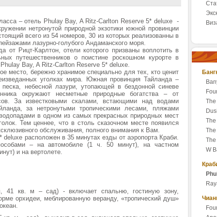
Ста
Экс
сса – отель Phulay Bay, A Ritz-Carlton Reserve 5* deluxe -
Виз
кружении нетронутой природной экзотики южной провинции
стоящий всего из 54 номеров, 30 из которых реализованны в
пейзажами лазурно-голубого Андаманского моря.
а от Рицт-Карлтон, отели которого призваны воплотить в
ьных путешественников о поистине роскошном курорте в
hulay Bay, A Ritz-Carlton Reserve 5* deluxe.
ое место, бережно хранимое специально для тех, кто ценит
Банг
еизведанных уголках мира. Южная провинция Тайланда –
Ban
 песка, небесной лазури, утопающей в бездонной синеве
Fou
енника окружают несметные природные богатства – от
сов. За известковыми скалами, встающими над водами
The
йланда, за нетронутыми тропическими лесами, пляжами
Dus
 водопадами в одном из самых прекрасных природных мест
The 
олок. Тем ценнее, что в столь сказочном месте появился
эксклюзивного обслуживания, полного внимания к Вам.
The
 5* deluxe расположен в 35 минутах езды от аэропорта Краби.
The
особами – на автомобиле (1 ч. 50 минут), на частном
W B
нут) и на вертолете.
Краб
Phu
Ray
 41 кв. м – сад) - включает спальню, гостиную зону,
орме орхидеи, меблированную веранду, «тропический душ»
Чиан
океан.
Fou