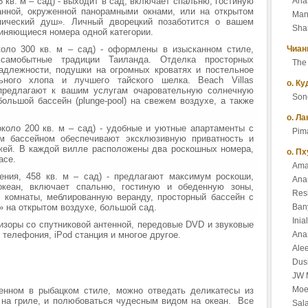
 кв. м – сад) - выходит в сад, включает спальню, гостиную
Anan
анной, окруженной панорамными окнами, или на открытом
Man
опический душ». Личный дворецкий позаботится о вашем
Sha
диняющиеся номера одной категории.
оло 300 кв. м – сад) - оформлены в изысканном стиле,
Чиан
амобытные традиции Таиланда. Отделка просторных
The 
адлежности, подушки на огромных кроватях и постельное
ьного хлопа и лучшего тайского шелка. Beach Villas
о. Ку
предлагают к вашим услугам очаровательную солнечную
Sone
большой бассейн (plunge-pool) на свежем воздухе, а также
о. Ла
около 200 кв. м – сад) - удобные и уютные апартаменты с
Pima
м бассейном обеспечивают эксклюзивную приватность и
жей. В каждой вилле расположены два роскошных номера,
о. Пх
асе.
Ama
ния, 458 кв. м – сад) - предлагают максимум роскоши,
Ana
кеан, включает спальню, гостиную и обеденную зоны,
Res
 комнаты, меблированную веранду, просторный бассейн с
» на открытом воздухе, большой сад.
Ban
Ini
зоры со спутниковой антенной, передовые DVD и звуковые
 телефония, iPod станция и многое другое.
Anan
Alee
Dus
JW M
Moe
енном в рыбацком стиле, можно отведать деликатесы из
 на гриле, и полюбоваться чудесным видом на океан. Все
Sal