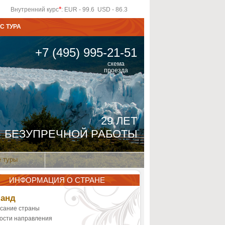
*
Внутренний курс
: EUR - 99.6 USD - 86.3
С ТУРА
+7 (495) 995-21-51
схема
проезда
29 ЛЕТ
БЕЗУПРЕЧНОЙ РАБОТЫ
 туры
ИНФОРМАЦИЯ О СТРАНЕ
ланд
сание страны
ости направления