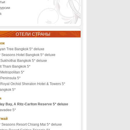
тьи
курсии
а
ОТЕЛИ СТРАНЫ
кок
yan Tree Bangkok 5* deluxe
r Seasons Hotel Bangkok 5* deluxe
 Sukhothai Bangkok 5* deluxe
it Thani Bangkok 5*
Metropolitan 5*
 Peninsula 5*
 Royal Orchid Sheraton Hotel & Towers 5*
angkok 5*
и
lay Bay, A Ritz-Carlton Reserve 5* deluxe
avadee 5*
гмай
r Seasons Resort Chiang Mai 5* deluxe