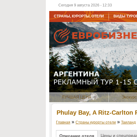
Сегодня 9 августа 2026 - 12:33
СТРАНЫ, КУРОРТЫ, ОТЕЛИ
ВИДЫ ТУРО
ЛУЧШАЯ ЦЕНА
Экскурс
Phulay Bay, A Ritz-Carlton 
»
»
Главная
Страны курорты отели
Таиланд
Цены и спецпред
Описание отеля