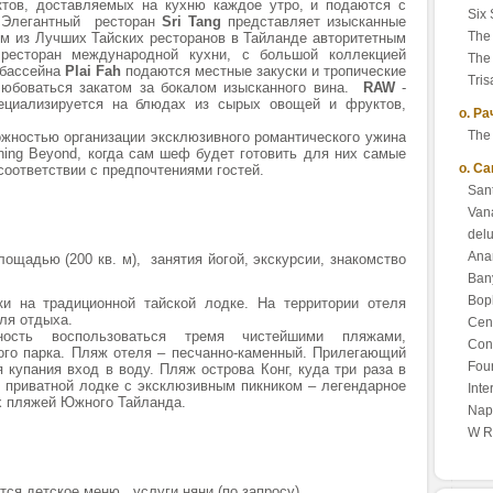
ктов, доставляемых на кухню каждое утро, и подаются с
Six
. Элегантный ресторан
Sri Tang
представляет изысканные
The 
м из Лучших Тайских ресторанов в Тайланде авторитетным
есторан международной кухни, с большой коллекцией
The 
 бассейна
Plai Fah
подаются местные закуски и тропические
Tris
юбоваться закатом за бокалом изысканного вина.
RAW
-
пециализируется на блюдах из сырых овощей и фруктов,
о. Ра
The
ожностью организации эксклюзивного романтического ужина
ning Beyond, когда сам шеф будет готовить для них самые
о. С
соответствии с предпочтениями гостей.
San
Vana
del
Ana
лощадью (200 кв. м), занятия йогой, экскурсии, знакомство
Ban
Bop
и на традиционной тайской лодке. На территории отеля
ля отдыха.
Cen
ость воспользоваться тремя чистейшими пляжами,
Con
го парка. Пляж отеля – песчанно-каменный. Прилегающий
Fou
 купания вход в воду. Пляж острова Конг, куда три раза в
а приватной лодке с эксклюзивным пикником – легендарное
Inte
х пляжей Южного Тайланда.
Nap
W R
тся детское меню,, услуги няни (по запросу).