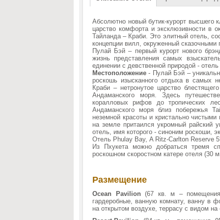
Абсолютно новый бутик-курорт высшего кла
царство комфорта и эксклюзивности в о
Тайланда – Краби. Это элитный отель, со
концепции вилл, окруженный сказочными 
Пулай Бэй – первый курорт нового брэнд
жизнь представления самых взыскател
единении с девственной природой - отель P
Местоположение
- Пулай Бэй – уникальн
роскошь изысканного отдыха в самых н
Краби – нетронутое царство блестящего
Андаманского моря. Здесь путешеств
коралловых рифов до тропических ле
Андаманского моря близ побережья Та
неземной красоты и кристально чистыми
на земле притаился укромный райский уг
отель, имя которого - синоним роскоши, 
Отель Phulay Bay, A Ritz-Carlton Reserve
Из Пхукета можно добраться тремя сп
роскошном скоростном катере отеля (30 ми
Размещение
Ocean Pavilion
(67 кв. м – помещения,
гардеробные, ванную комнату, ванну в ф
на открытом воздухе, террасу с видом на 