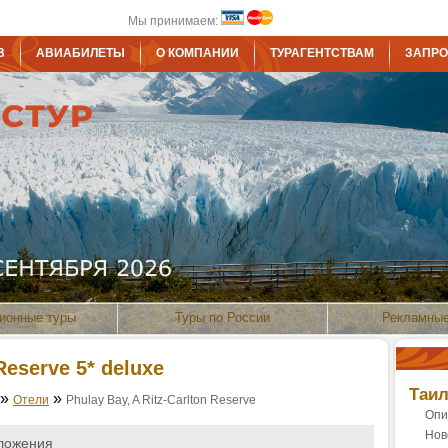
Мы принимаем:
В
АВИАБИЛЕТЫ
О КОМПАНИИ
ТУРАГЕНТСТВАМ
ЗАПРО
ионные туры
Туры по России
Рекламные
Reserve 5* deluxe
Таи
»
»
Отели
Phulay Bay, A Ritz-Carlton Reserve
Опи
Нов
ложения