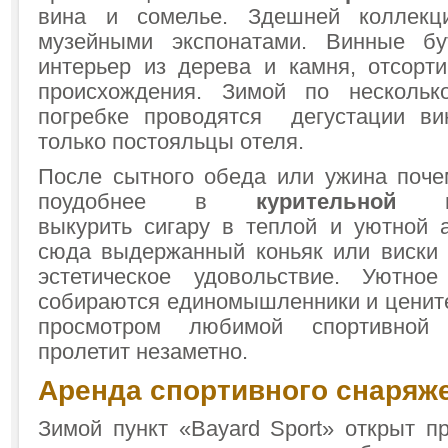
вина и сомелье. Здешней коллекц
музейными экспонатами. Винные б
интерьер из дерева и камня, отсорт
происхождения. Зимой по несколь
погребке проводятся дегустации ви
только постояльцы отеля.
После сытного обеда или ужина поче
поудобнее в
курительной к
выкурить сигару в теплой и уютной 
сюда выдержанный коньяк или виски 
эстетическое удовольствие. Уютно
собираются единомышленники и цените
просмотром любимой спортивной
пролетит незаметно.
Аренда спортивного снаряж
Зимой пункт «Bayard Sport» открыт п