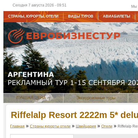
Сегодня 7 августа 2026 - 09:51
Мы 
СТРАНЫ, КУРОРТЫ, ОТЕЛИ
ВИДЫ ТУРОВ
АВИАБИЛЕТЫ
ЛУЧШАЯ ЦЕНА
Экскурсионные туры
Riffelalp Resort 2222m 5* del
»
»
»
»
Главная
Страны курорты отели
Швейцария
Отели
Riffelalp R