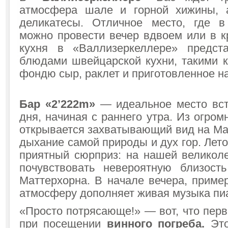
атмосфера шале и горной хижины, 
деликатесы. Отличное место, где в
можно провести вечер вдвоем или в к
кухня в «Валлизеркеллере» предст
блюдами швейцарской кухни, такими к
фондю сыр, раклет и приготовленное на
Бар «2’222m»
— идеальное место вс
дня, начиная с раннего утра. Из огро
открывается захватывающий вид на Ма
дыхание самой природы и дух гор. Лет
приятный сюрприз: на нашей великол
почувствовать невероятную близос
Маттерхорна. В начале вечера, приме
атмосферу дополняет живая музыка пи
«Просто потрясающе!» — вот, что перв
при посещении
винного погреба.
Это