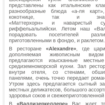
представлены как итальянские кл
разнообразные блюда «а-ля карт»
кокотнице, так и знам
«Маттерхорн» и наваристый с
риффельальпийски. Летом наш «Вал
порадовать посетителей разл
приготовленными в фондю, и раклетом.
В ресторане
«Alexandre»
, где цар
дополняемая живописным видом
предлагаются изысканные местн
средиземноморской кухни. Зал ресто
внутри отеля, со стенами, обш
панелями, очень точно передает роман
Утром здесь предлагается сытный за
местных деликатесов, большого ассор
здоровья соков и свежеприготовленной
В
«Валлизеркеллере»
Вас ждет тр