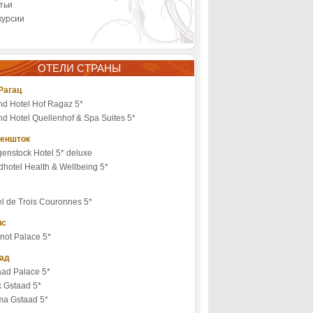
тьи
курсии
ОТЕЛИ СТРАНЫ
Рагац
nd Hotel Hof Ragaz 5*
d Hotel Quellenhof & Spa Suites 5*
еншток
enstock Hotel 5* deluxe
hotel Health & Wellbeing 5*
l de Trois Couronnes 5*
ис
not Palace 5*
ад
aad Palace 5*
k Gstaad 5*
ma Gstaad 5*