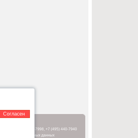
Согласен
 (495) 995-2151
0-7997
,
+7 (495) 440-7998
,
+7 (495) 440-7940
бработки персональных данных