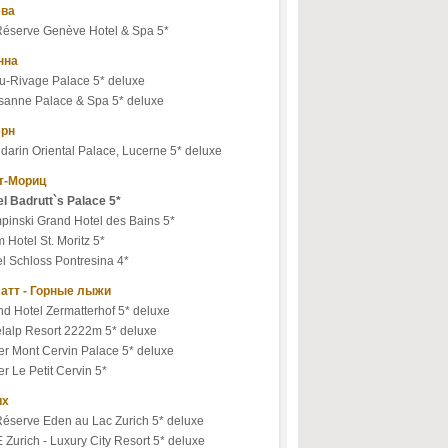
ва
Réserve Genève Hotel & Spa 5*
нна
u-Rivage Palace 5* deluxe
sanne Palace & Spa 5* deluxe
рн
arin Oriental Palace, Lucerne 5* deluxe
т-Мориц
el Badrutt`s Palace 5*
pinski Grand Hotel des Bains 5*
 Hotel St. Moritz 5*
l Schloss Pontresina 4*
атт - Горные лыжи
d Hotel Zermatterhof 5* deluxe
elalp Resort 2222m 5* deluxe
er Mont Cervin Palace 5* deluxe
er Le Petit Cervin 5*
их
Réserve Eden au Lac Zurich 5* deluxe
 Zurich - Luxury City Resort 5* deluxe