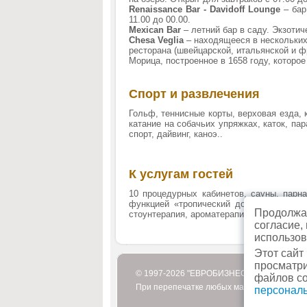
Renaissance Bar - Davidoff Lounge
– бар
11.00 до 00.00.
Mexican Bar
– летний бар в саду. Экзотич
Chesa Veglia
– находящееся в нескольких
ресторана (швейцарской, итальянской и фр
Морица, построенное в 1658 году, которо
Спорт и развлечения
Гольф, теннисные корты, верховая езда, 
катание на собачьих упряжках, каток, па
спорт, дайвинг, каноэ..
К услугам гостей
10 процедурных кабинетов, сауны, парн
функцией «тропический дождь», фригида
Продолжая
стоунтерапия, ароматерапия, аюрведа, ск
согласие,
использов
Этот сайт
просматри
© 1997-2026 "ЕВРОБИЗНЕСТУР"
файлов co
При перепечатке любых материалов или их
персонал