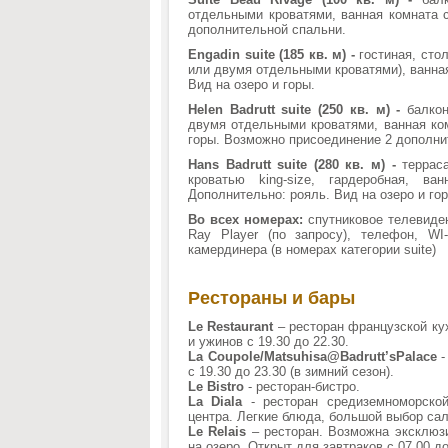
отдельными кроватями, ванная комната 
дополнительной спальни.
Engadin suite (185 кв. м) -
гостиная, сто
или двумя отдельными кроватями), ванная
Вид на озеро и горы.
Helen Badrutt suite (250 кв. м) -
балкон
двумя отдельными кроватями, ванная ком
горы. Возможно присоединение 2 дополни
Hans Badrutt suite (280 кв. м) -
терраса
кроватью king-size, гардеробная, в
Дополнительно: рояль. Вид на озеро и г
Во всех номерах:
спутниковое телевидени
Ray Player (по запросу), телефон, WI
камердинера (в номерах категории suite)
Рестораны и бары
Le Restaurant
– ресторан французской кух
и ужинов с 19.30 до 22.30.
La Coupole/Matsuhisa@Badrutt’sPalace
-
с 19.30 до 23.30 (в зимний сезон).
Le Bistro
- ресторан-бистро.
La Diala
- ресторан средиземноморско
центра. Легкие блюда, большой выбор сал
Le Relais
– ресторан. Возможна эксклюзи
на озеро. Открыт для завтраков с 07.00 до 