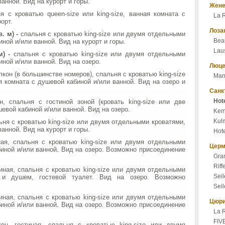
анной. Вид на курорт и горы.
Жене
я с кроватью queen-size или king-size, ванная комната с
La 
орт.
Лоза
. м) -
спальня с кроватью king-size или двумя отдельными
Bea
ной и/или ванной. Вид на курорт и горы.
Lau
м) -
спальня с кроватью king-size или двумя отдельными
ной и/или ванной. Вид на озеро.
Люце
лкон (в большинстве номеров), спальня с кроватью king-size
Mand
 комната с душевой кабиной и/или ванной. Вид на озеро и
Санк
Hot
, спальня с гостиной зоной (кровать king-size или две
евой кабиной и/или ванной. Вид на озеро.
Kem
Kulm
ьня с кроватью king-size или двумя отдельными кроватями,
анной. Вид на курорт и горы.
Hote
ная, спальня с кроватью king-size или двумя отдельными
Церм
биной и/или ванной. Вид на озеро. Возможно присоединение
Gran
Riff
тиная, спальня с кроватью king-size или двумя отдельными
Seil
 и душем, гостевой туалет. Вид на озеро. Возможно
Seil
тиная, спальня с кроватью king-size или двумя отдельными
Цюр
биной и/или ванной. Вид на озеро. Возможно присоединение
La 
FIVE
кон, гостиная, спальня с кроватью king-size или двумя