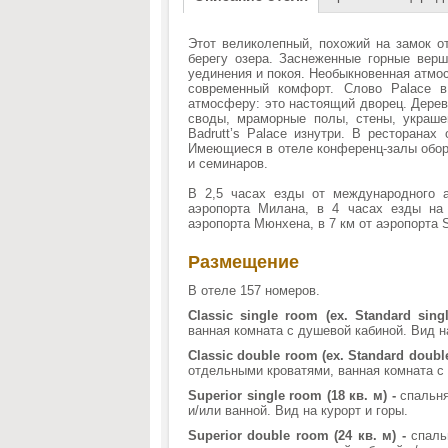
Этот великолепный, похожий на замок о
берегу озера. Заснеженные горные верш
уединения и покоя. Необыкновенная атмо
современный комфорт. Слово Palace в
атмосферу: это настоящий дворец. Дерев
своды, мраморные полы, стены, украше
Badrutt’s Palace изнутри. В ресторана
Имеющиеся в отеле конференц-залы обор
и семинаров.
В 2,5 часах езды от международного 
аэропорта Милана, в 4 часах езды на
аэропорта Мюнхена, в 7 км от аэропорта 
Размещение
В отеле 157 номеров.
Classic single room (ex. Standard sing
ванная комната с душевой кабиной. Вид на
Classic double room (ex. Standard double
отдельными кроватями, ванная комната с 
Superior single room (18 кв. м) -
спальня
и/или ванной. Вид на курорт и горы.
Superior double room (24 кв. м) -
спальн