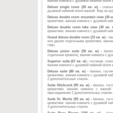
ванная комната с душевой кабиной и/или в
Deluxe single room (20 кв. м) -
спальн
душевой кабиной и/или ванной. Вид на кур
Deluxe double room mountain view (30 кв
кроватями, ванная комната с душевой каби
Deluxe double room lake view (30 кв. 
кроватями, ванная комната с душевой каби
Grand deluxe double room (33 кв. м) -
ба
или двумя отдельными кроватями, ванная
горы.
Deluxe junior suite (50 кв. м) -
балкон
отдельные кровати), ванная комната с душ
Superior suite (67 кв. м) -
гостиная, спал
ванная комната с душевой кабиной и/или в
Deluxe suite (80 кв. м) -
балкон, гости
кроватями, ванная комната с душевой ка
2 дополнительных спален.
Suite Hitchcock (95 кв. м) -
балкон, гос
кроватями, ванная комната с ванной
присоединение 2 дополнительных спален.
Suite St. Moritz (95 кв. м) -
балкон, гос
кроватями, ванная комната с душевой ка
3 дополнительных спален.
Suite Beau Rivage (100 кв. м) -
бал