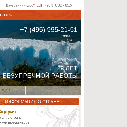
*
Внутренний курс
: EUR - 98.8 USD - 85.5
С ТУРА
+7 (495) 995-21-51
схема
проезда
29 ЛЕТ
БЕЗУПРЕЧНОЙ РАБОТЫ
 туры
ИНФОРМАЦИЯ О СТРАНЕ
йцария
сание страны
ости направления