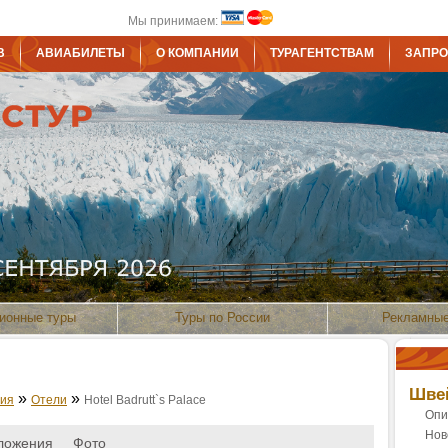
Мы принимаем:
В
АВИАБИЛЕТЫ
О КОМПАНИИ
ТУРАГЕНТСТВАМ
ЗАПРО
ионные туры
Туры по России
Рекламные
Шве
»
»
ия
Отели
Hotel Badrutt`s Palace
Опи
Нов
ложения
Фото