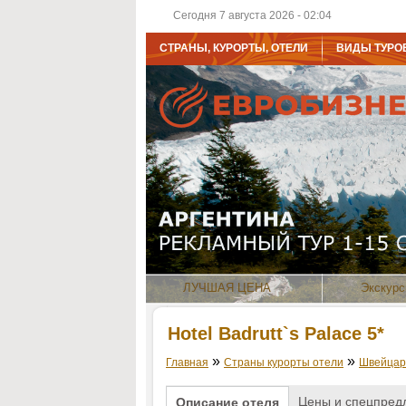
Сегодня 7 августа 2026 - 02:04
СТРАНЫ, КУРОРТЫ, ОТЕЛИ
ВИДЫ ТУРО
ЛУЧШАЯ ЦЕНА
Экскурс
Hotel Badrutt`s Palace 5*
»
»
Главная
Страны курорты отели
Швейцар
Цены и спецпред
Описание отеля