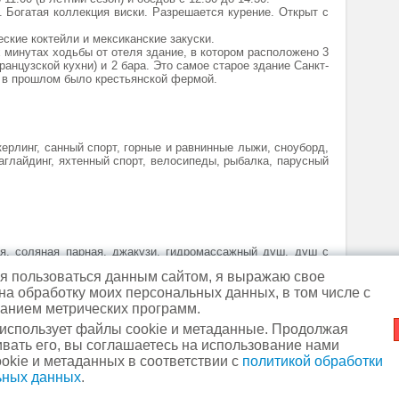
. Богатая коллекция виски. Разрешается курение. Открыт с
еские коктейли и мексиканские закуски.
 минутах ходьбы от отеля здание, в котором расположено 3
анцузской кухни) и 2 бара. Это самое старое здание Санкт-
е в прошлом было крестьянской фермой.
керлинг, санный спорт, горные и равнинные лыжи, сноуборд,
раглайдинг, яхтенный спорт, велосипеды, рыбалка, парусный
ая, соляная парная, джакузи, гидромассажный душ, душ с
рий, солярий, массаж, рефлексология, грязевая терапия,
 пользоваться данным сайтом, я выражаю свое
рабы и обертывания, процедуры для лица и тела
 на обработку моих персональных данных, в том числе с
анием метрических программ.
 использует файлы cookie и метаданные. Продолжая
вать его, вы соглашаетесь на использование нами
м. Славянский бульвар
+7
okie и метаданных в соответствии с
политикой обработки
 фрагментов ссылка обязательна.
м. Кунцевская
+7 (495) 44
ьных данных
.
Политика в отношении о