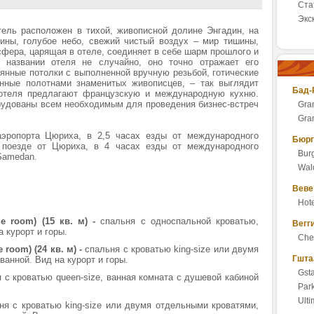
Ста
Экс
тель расположен в тихой, живописной долине Энгадин, на
ины, голубое небо, свежий чистый воздух – мир тишины,
сфера, царящая в отеле, соединяет в себе шарм прошлого и
 названии отеля не случайно, оно точно отражает его
янные потолки с выполненной вручную резьбой, готические
нные полотнами знаменитых живописцев, – так выглядит
Бад-
х отеля предлагают французскую и международную кухню.
удованы всем необходимым для проведения бизнес-встреч
Gra
Gran
аэропорта Цюриха, в 2,5 часах езды от международного
Бюрг
 поезде от Цюриха, в 4 часах езды от международного
Burg
Samedan.
Wald
Веве
Hote
le room) (15 кв. м) -
спальня с односпальной кроватью,
Вегг
 курорт и горы.
Che
 room) (24 кв. м) -
спальня с кроватью king-size или двумя
Гшта
ванной. Вид на курорт и горы.
Gst
 с кроватью queen-size, ванная комната с душевой кабиной
Par
Ulti
я с кроватью king-size или двумя отдельными кроватями,