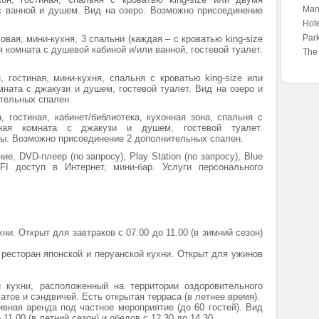
Mand
с ванной и душем. Вид на озеро. Возможно присоединение
Hote
Park
ловая, мини-кухня, 3 спальни (каждая – с кроватью king-size
 комната с душевой кабиной и/или ванной, гостевой туалет.
The
, гостиная, мини-кухня, спальня с кроватью king-size или
ната с джакузи и душем, гостевой туалет. Вид на озеро и
тельных спален.
, гостиная, кабинет/библиотека, кухонная зона, спальня с
анная комната с джакузи и душем, гостевой туалет.
оры. Возможно присоединение 2 дополнительных спален.
е, DVD-плеер (по запросу), Play Station (по запросу), Blue
-FI доступ в Интернет, мини-бар. Услуги персонального
ни. Открыт для завтраков с 07.00 до 11.00 (в зимний сезон)
 ресторан японской и перуанской кухни. Открыт для ужинов
й кухни, расположенный на территории оздоровительного
атов и сэндвичей. Есть открытая терраса (в летнее время).
вная аренда под частное мероприятие (до 60 гостей). Вид
11.00 (в летний сезон) и обедов с 12.30 до 14.30.