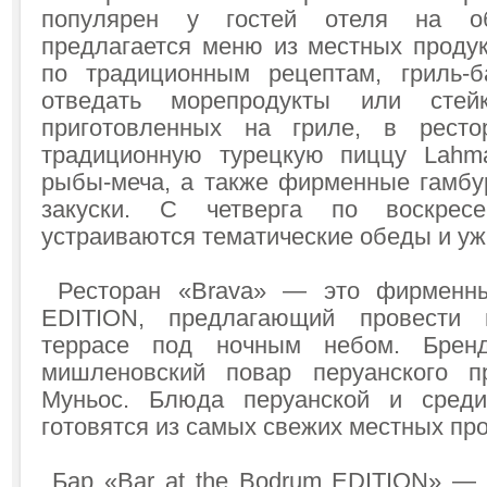
популярен у гостей отеля на о
предлагается меню из местных продук
по традиционным рецептам, гриль-б
отведать морепродукты или сте
приготовленных на гриле, в рест
традиционную турецкую пиццу Lahma
рыбы-меча, а также фирменные гамбур
закуски. С четверга по воскре
устраиваются тематические обеды и уж
Ресторан «Brava» — это фирменны
EDITION, предлагающий провести 
террасе под ночным небом. Брен
мишленовский повар перуанского п
Муньос. Блюда перуанской и среди
готовятся из самых свежих местных про
Бар «Bar at the Bodrum EDITION» — э