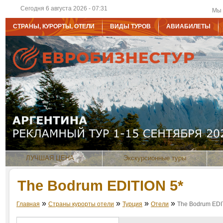
Сегодня 6 августа 2026 - 07:31
Мы 
СТРАНЫ, КУРОРТЫ, ОТЕЛИ
ВИДЫ ТУРОВ
АВИАБИЛЕТЫ
ЛУЧШАЯ ЦЕНА
Экскурсионные туры
The Bodrum EDITION 5*
»
»
»
»
Главная
Страны курорты отели
Турция
Отели
The Bodrum EDI