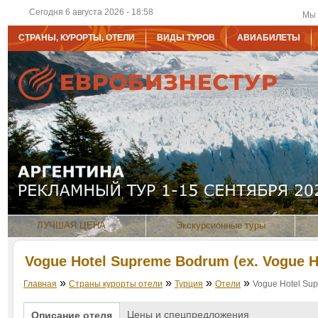
Сегодня 6 августа 2026 - 18:58
Мы 
СТРАНЫ, КУРОРТЫ, ОТЕЛИ
ВИДЫ ТУРОВ
АВИАБИЛЕТЫ
ЛУЧШАЯ ЦЕНА
Экскурсионные туры
Vogue Hotel Supreme Bodrum (ex. Vogue H
»
»
»
»
Главная
Страны курорты отели
Турция
Отели
Vogue Hotel Sup
Цены и спецпредложения
Описание отеля