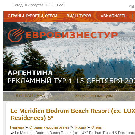
Сегодня 7 августа 2026 - 05:27
Мы 
СТРАНЫ, КУРОРТЫ, ОТЕЛИ
ВИДЫ ТУРОВ
АВИАБИЛЕТЫ
ЛУЧШАЯ ЦЕНА
Экскурсионные туры
Le Meridien Bodrum Beach Resort (ex. LU
Residences) 5*
»
»
»
Главная
Страны курорты отели
Турция
Отели
»
Le Meridien Bodrum Beach Resort (ex. LUX* Bodrum Resort & Residenc